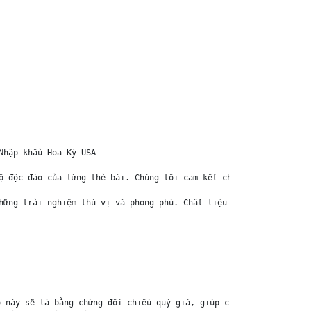
hập khẩu Hoa Kỳ USA

ộ độc đáo của từng thẻ bài. Chúng tôi cam kết chỉ bán hàng chính 
hững trải nghiệm thú vị và phong phú. Chất liệu chính của thẻ bài
 này sẽ là bằng chứng đối chiếu quý giá, giúp chúng tôi nhanh ch