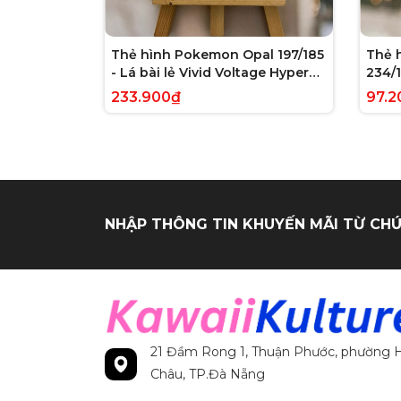
Thẻ hình Pokemon Opal 197/185
Thẻ 
- Lá bài lẻ Vivid Voltage Hyper
234/1
Rare tiếng Anh chính hãng
Evolv
233.900₫
97.2
tiến
NHẬP THÔNG TIN KHUYẾN MÃI TỪ CHÚ
21 Đầm Rong 1, Thuận Phước, phường H
Châu, TP.Đà Nẵng