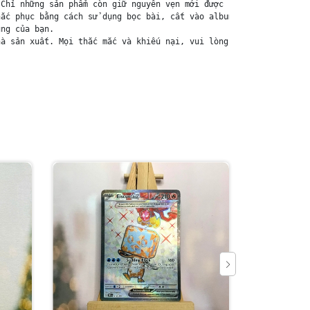
Chỉ những sản phẩm còn giữ nguyên vẹn mới được chấp nhận đổi trả
ắc phục bằng cách sử dụng bọc bài, cất vào album, hoặc ép giữa q
ng của bạn.

à sản xuất. Mọi thắc mắc và khiếu nại, vui lòng liên hệ trực tiế