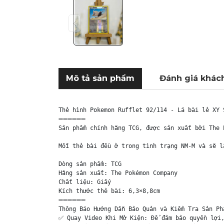
Mô tả sản phẩm
Đánh giá khác
Thẻ hình Pokemon Rufflet 92/114 - Lá bài lẻ XY 
➖➖➖➖➖➖

Sản phẩm chính hãng TCG, được sản xuất bởi The 
Mỗi thẻ bài đều ở trong tình trạng NM-M và sẽ l
Dòng sản phẩm: TCG

Hãng sản xuất: The Pokémon Company

Chất liệu: Giấy

Kích thước thẻ bài: 6,3×8,8cm

➖➖➖➖➖➖

Thông Báo Hướng Dẫn Bảo Quản và Kiểm Tra Sản Phẩ
✅ Quay Video Khi Mở Kiện: Để đảm bảo quyền lợi,