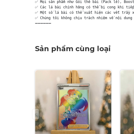
✅ Mọi sản phẩm như Gói thẻ bài (Pack lẻ), Boost
✅ Các lá bài chính hãng có thể bị cong khi tiếp
✅ Một số lá bài có thể xuất hiện các vết trầy x
✅ Chúng tôi không chịu trách nhiệm về nội dung 
➖➖➖➖➖➖
Sản phẩm cùng loại