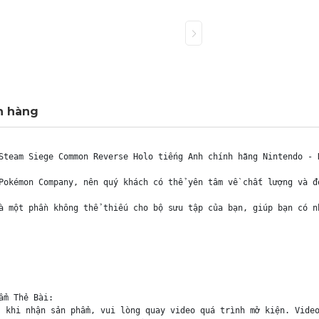
h hàng
Steam Siege Common Reverse Holo tiếng Anh chính hãng Nintendo - N
Pokémon Company, nên quý khách có thể yên tâm về chất lượng và đ
à một phần không thể thiếu cho bộ sưu tập của bạn, giúp bạn có n
m Thẻ Bài:

 khi nhận sản phẩm, vui lòng quay video quá trình mở kiện. Video