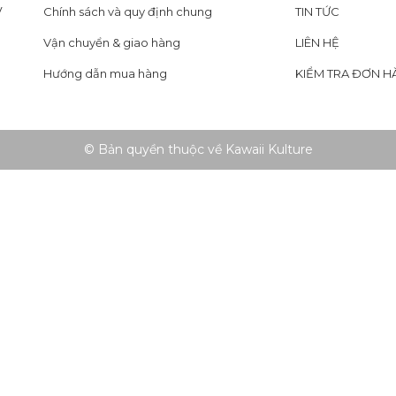
y
Chính sách và quy định chung
TIN TỨC
Vận chuyển & giao hàng
LIÊN HỆ
Hướng dẫn mua hàng
KIỂM TRA ĐƠN H
© Bản quyền thuộc về Kawaii Kulture