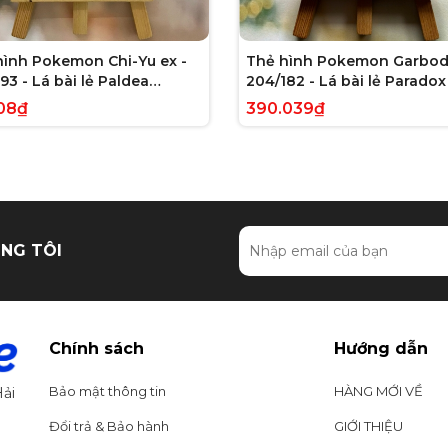
hình Pokemon Chi-Yu ex -
Thẻ hình Pokemon Garbod
93 - Lá bài lẻ Paldea
204/182 - Lá bài lẻ Paradox 
ed Full Art Secret Rare
Illustration Rare tiếng Anh
08₫
390.039₫
g Anh chính hãng
hãng
NG TÔI
Chính sách
Hướng dẫn
Bảo mật thông tin
HÀNG MỚI VỀ
ải
Đổi trả & Bảo hành
GIỚI THIỆU