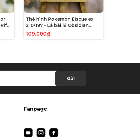
or
Thẻ hình Pokemon Eiscue ex
Thẻ hình 
Rift
210/197 - Lá bài lẻ Obsidian
179/162 - L
 chính
Flames Full Art Secret Rare
Violet: Te
109.000₫
245.000₫
tiếng Anh chính hãng
Illustrati
hãng
Gửi
Fanpage