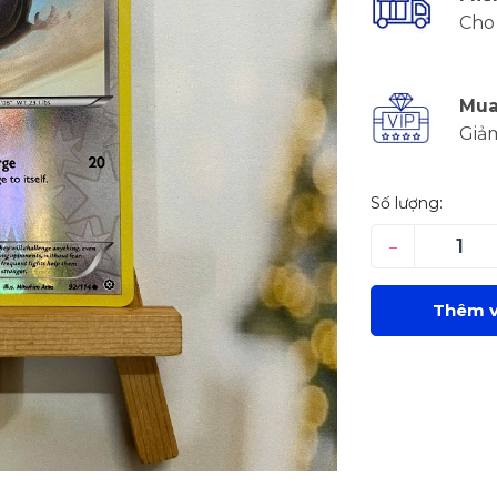
Cho 
Mua
Giả
Số lượng:
–
Thêm v