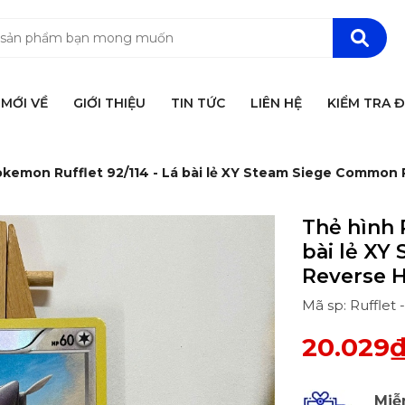
MỚI VỀ
GIỚI THIỆU
TIN TỨC
LIÊN HỆ
KIỂM TRA 
okemon Rufflet 92/114 - Lá bài lẻ XY Steam Siege Common 
Thẻ hình 
bài lẻ X
Reverse H
Mã sp: Rufflet
20.029
Miễ