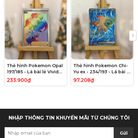
Thẻ hình Pokemon Opal
Thẻ hình Pokemon Chi-
197/185 - Lá bài lẻ Vivid
Yu ex - 234/193 - Lá bài lẻ
Voltage Hyper Rare tiếng
Paldea Evolved Full Art
233.900₫
97.208₫
Anh chính hãng
Secret Rare tiếng Anh
chính hãng
NHẬP THÔNG TIN KHUYẾN MÃI TỪ CHÚNG TÔI
Gửi