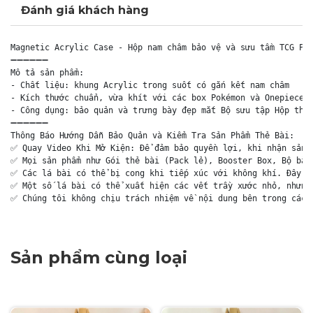
Đánh giá khách hàng
Magnetic Acrylic Case - Hộp nam châm bảo vệ và sưu tầm TCG Pok
➖➖➖➖➖➖

Mô tả sản phẩm:

- Chất liệu: khung Acrylic trong suốt có gắn kết nam châm

- Kích thước chuẩn, vừa khít với các box Pokémon và Onepiece –
- Công dụng: bảo quản và trưng bày đẹp mắt Bộ sưu tập Hộp thẻ 
➖➖➖➖➖➖

Thông Báo Hướng Dẫn Bảo Quản và Kiểm Tra Sản Phẩm Thẻ Bài:

✅ Quay Video Khi Mở Kiện: Để đảm bảo quyền lợi, khi nhận sản p
✅ Mọi sản phẩm như Gói thẻ bài (Pack lẻ), Booster Box, Bộ bài 
✅ Các lá bài có thể bị cong khi tiếp xúc với không khí. Đây là
✅ Một số lá bài có thể xuất hiện các vết trầy xước nhỏ, nhưng 
✅ Chúng tôi không chịu trách nhiệm về nội dung bên trong các 
Sản phẩm cùng loại