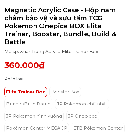
Magnetic Acrylic Case - Hộp nam
châm bảo vệ và sưu tầm TCG
Pokemon Onepice BOX Elite
Trainer, Booster, Bundle, Build &
Battle
Mã sp: XuanTrang Acrylic-Elite Trainer Box
360.000₫
Phân loại
Elite Trainer Box
Booster Box
Bundle/Build Battle
JP Pokemon chữ nhật
JP Pokemon hình vuông
JP Onepiece
Pokémon Center MEGA JP
ETB Pókemon Center