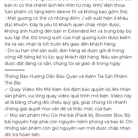
bản in có thể chênh lệch khi nhìn từ máy tính/ điện thoại.
Sản phẩm có tặng kèm sleeve fit và không bao gồm thẻ;
- Mặt gương có thể có những đốm / vết xuất hiện ở khâu
đúc khuôn. Đây là yếu tố khách quan chấp nhận được,
không ảnh hưởng đến bản in Extended Art và trưng bày bộ
sưu tập thẻ. Độ trong suốt của mặt gương luôn được kiểm
tra và xác nhận là tốt trước khi giao đến khách hàng.
- Do sự hạn chế sản xuất, đơn hàng sẽ được gởi đi trong
vòng 48 tiếng kể từ lúc quý khách đặt hàng. Nếu sản phẩm
được đặt đang có sẵn, chúng tôi sẽ giao đi trong ngày.
➖➖➖➖➖➖
Thông Báo Hướng Dẫn Bảo Quản và Kiểm Tra Sản Phẩm
Thẻ Bài:
✅ Quay Video Khi Mở Kiện: Để đảm bảo quyền lợi, khi nhận
sản phẩm, vui lòng quay video quá trình mở kiện. Video này
sẽ là bằng chứng đối chiếu quý giá, giúp chúng tôi nhanh
chóng giải quyết mọi vấn đề và thắc mắc của bạn.
✅ Mọi sản phẩm như Gói thẻ bài (Pack lẻ), Booster Box, Bộ
bài nguyên hộp phải còn nguyên niêm phong và bao bì. Chỉ
những sản phẩm còn giữ nguyên vẹn mới được chấp nhận
đổi trả hoàn tiền.