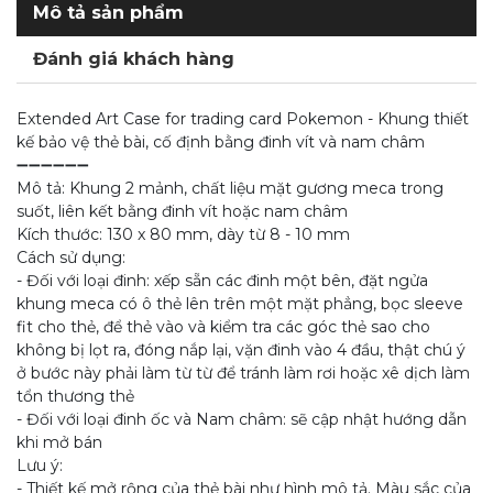
Mô tả sản phẩm
Đánh giá khách hàng
Extended Art Case for trading card Pokemon - Khung thiết
kế bảo vệ thẻ bài, cố định bằng đinh vít và nam châm
➖➖➖➖➖➖
Mô tả: Khung 2 mảnh, chất liệu mặt gương meca trong
suốt, liên kết bằng đinh vít hoặc nam châm
Kích thước: 130 x 80 mm, dày từ 8 - 10 mm
Cách sử dụng:
- Đối với loại đinh: xếp sẵn các đinh một bên, đặt ngửa
khung meca có ô thẻ lên trên một mặt phẳng, bọc sleeve
fit cho thẻ, để thẻ vào và kiểm tra các góc thẻ sao cho
không bị lọt ra, đóng nắp lại, vặn đinh vào 4 đầu, thật chú ý
ở bước này phải làm từ từ để tránh làm rơi hoặc xê dịch làm
tổn thương thẻ
- Đối với loại đinh ốc và Nam châm: sẽ cập nhật hướng dẫn
khi mở bán
Lưu ý:
- Thiết kế mở rộng của thẻ bài như hình mô tả. Màu sắc của