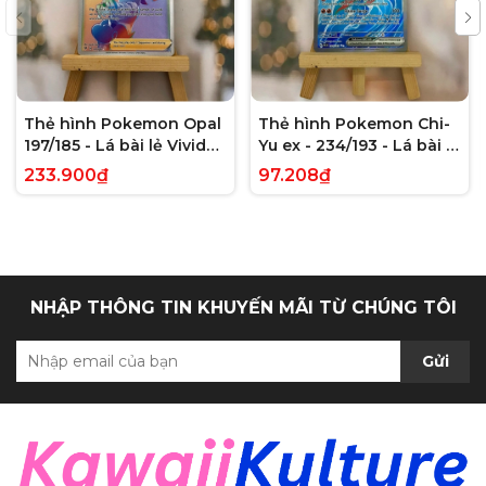
Thẻ hình Pokemon Opal
Thẻ hình Pokemon Chi-
197/185 - Lá bài lẻ Vivid
Yu ex - 234/193 - Lá bài lẻ
Voltage Hyper Rare tiếng
Paldea Evolved Full Art
233.900₫
97.208₫
Anh chính hãng
Secret Rare tiếng Anh
chính hãng
NHẬP THÔNG TIN KHUYẾN MÃI TỪ CHÚNG TÔI
Gửi