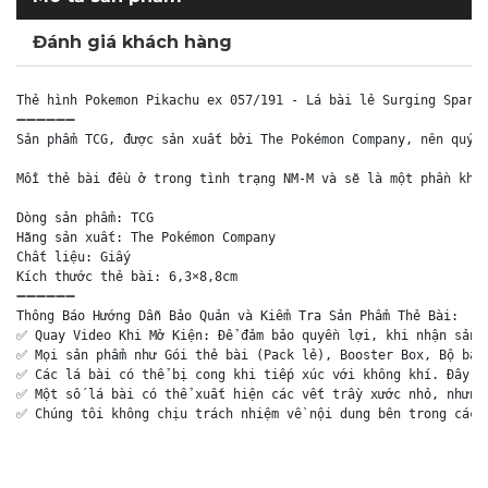
Đánh giá khách hàng
Thẻ hình Pokemon Pikachu ex 057/191 - Lá bài lẻ Surging Sparks
➖➖➖➖➖➖

Sản phẩm TCG, được sản xuất bởi The Pokémon Company, nên quý k
Mỗi thẻ bài đều ở trong tình trạng NM-M và sẽ là một phần khôn
Dòng sản phẩm: TCG

Hãng sản xuất: The Pokémon Company

Chất liệu: Giấy

Kích thước thẻ bài: 6,3×8,8cm

➖➖➖➖➖➖

Thông Báo Hướng Dẫn Bảo Quản và Kiểm Tra Sản Phẩm Thẻ Bài:

✅ Quay Video Khi Mở Kiện: Để đảm bảo quyền lợi, khi nhận sản p
✅ Mọi sản phẩm như Gói thẻ bài (Pack lẻ), Booster Box, Bộ bài 
✅ Các lá bài có thể bị cong khi tiếp xúc với không khí. Đây là
✅ Một số lá bài có thể xuất hiện các vết trầy xước nhỏ, nhưng 
✅ Chúng tôi không chịu trách nhiệm về nội dung bên trong các 