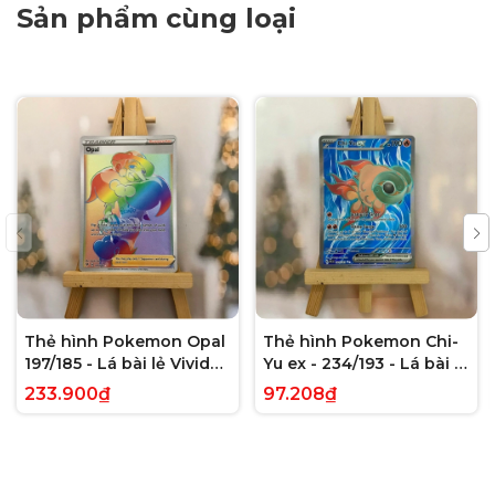
Sản phẩm cùng loại
Thẻ hình Pokemon Opal
Thẻ hình Pokemon Chi-
197/185 - Lá bài lẻ Vivid
Yu ex - 234/193 - Lá bài lẻ
Voltage Hyper Rare tiếng
Paldea Evolved Full Art
233.900₫
97.208₫
Anh chính hãng
Secret Rare tiếng Anh
chính hãng