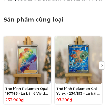
Sản phẩm cùng loại
Thẻ hình Pokemon Opal
Thẻ hình Pokemon Chi-
197/185 - Lá bài lẻ Vivid
Yu ex - 234/193 - Lá bài lẻ
Voltage Hyper Rare tiếng
Paldea Evolved Full Art
233.900₫
97.208₫
Anh chính hãng
Secret Rare tiếng Anh