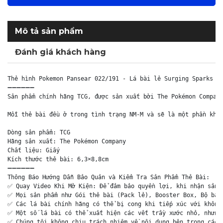
Mô tả sản phẩm
Đánh giá khách hàng
Thẻ hình Pokemon Pansear 022/191 - Lá bài lẻ Surging Sparks Co
➖➖➖➖➖➖

Sản phẩm chính hãng TCG, được sản xuất bởi The Pokémon Company
Mỗi thẻ bài đều ở trong tình trạng NM-M và sẽ là một phần khôn
Dòng sản phẩm: TCG

Hãng sản xuất: The Pokémon Company

Chất liệu: Giấy

Kích thước thẻ bài: 6,3×8,8cm

➖➖➖➖➖➖

Thông Báo Hướng Dẫn Bảo Quản và Kiểm Tra Sản Phẩm Thẻ Bài:

✅ Quay Video Khi Mở Kiện: Để đảm bảo quyền lợi, khi nhận sản p
✅ Mọi sản phẩm như Gói thẻ bài (Pack lẻ), Booster Box, Bộ bài 
✅ Các lá bài chính hãng có thể bị cong khi tiếp xúc với không 
✅ Một số lá bài có thể xuất hiện các vết trầy xước nhỏ, nhưng 
✅ Chúng tôi không chịu trách nhiệm về nội dung bên trong các 