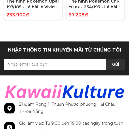
Thẻ hình Pokemon Opal
Thẻ hình Pokemon Chi-
197/185 - Lá bài lẻ Vivid
Yu ex - 234/193 - Lá bài lẻ
Voltage Hyper Rare tiếng
Paldea Evolved Full Art
233.900₫
97.208₫
Anh chính hãng
Secret Rare tiếng Anh
chính hãng
NHẬP THÔNG TIN KHUYẾN MÃI TỪ CHÚNG TÔI
Gửi
21 Đầm Rong 1, Thuận Phước, phường Hải Châu,
TP.Đà Nẵng
Giờ làm việc: Từ 9:00 đến 19:00 các ngày trong tuần