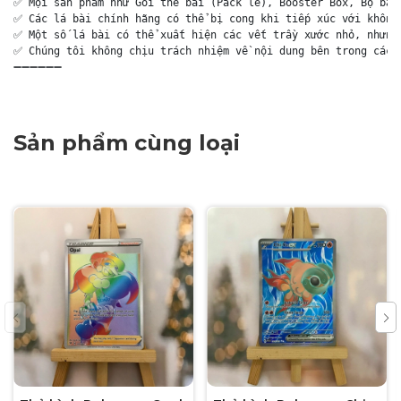
✅ Mọi sản phẩm như Gói thẻ bài (Pack lẻ), Booster Box, Bộ bài 
✅ Các lá bài chính hãng có thể bị cong khi tiếp xúc với không 
✅ Một số lá bài có thể xuất hiện các vết trầy xước nhỏ, nhưng 
✅ Chúng tôi không chịu trách nhiệm về nội dung bên trong các g
➖➖➖➖➖➖
Sản phẩm cùng loại