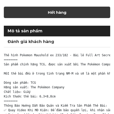
Hết hàng
Mô tả sản phẩm
Đánh giá khách hàng
Thẻ hình Pokemon Maushold ex 233/182 - Bài lẻ Full Art Secret 
➖➖➖➖➖➖

Sản phẩm chính hãng TCG, được sản xuất bởi The Pokémon Company
Mỗi thẻ bài đều ở trong tình trạng NM-M và sẽ là một phần khôn
Dòng sản phẩm: TCG

Hãng sản xuất: The Pokémon Company

Chất liệu: Giấy

Kích thước thẻ bài: 6,3×8,8cm

➖➖➖➖➖➖

Thông Báo Hướng Dẫn Bảo Quản và Kiểm Tra Sản Phẩm Thẻ Bài:

✅ Quay Video Khi Mở Kiện: Để đảm bảo quyền lợi, khi nhận sản p