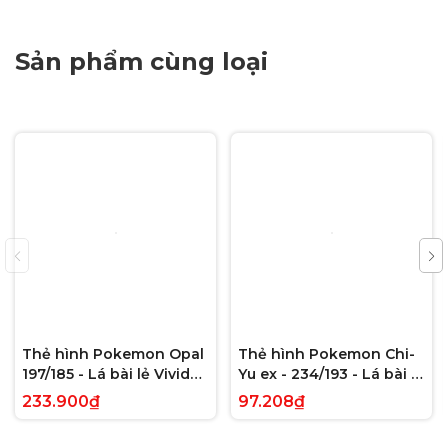
Sản phẩm cùng loại
Thẻ hình Pokemon Opal
Thẻ hình Pokemon Chi-
197/185 - Lá bài lẻ Vivid
Yu ex - 234/193 - Lá bài lẻ
Voltage Hyper Rare tiếng
Paldea Evolved Full Art
233.900₫
97.208₫
Anh chính hãng
Secret Rare tiếng Anh
chính hãng