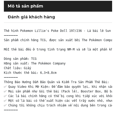
Mô tả sản phẩm
Đánh giá khách hàng
Thẻ hình Pokemon Lillie's Poke Doll 197/236 - Lá bài lẻ Sun & 
➖➖➖➖➖➖

Sản phẩm chính hãng TCG, được sản xuất bởi The Pokémon Company
Mỗi thẻ bài đều ở trong tình trạng NM-M và sẽ là một phần khôn
Dòng sản phẩm: TCG

Hãng sản xuất: The Pokémon Company

Chất liệu: Giấy

Kích thước thẻ bài: 6,3×8,8cm

➖➖➖➖➖➖

Thông Báo Hướng Dẫn Bảo Quản và Kiểm Tra Sản Phẩm Thẻ Bài:

✅ Quay Video Khi Mở Kiện: Để đảm bảo quyền lợi, khi nhận sản p
✅ Mọi sản phẩm như Gói thẻ bài (Pack lẻ), Booster Box, Bộ bài 
✅ Các lá bài chính hãng có thể bị cong khi tiếp xúc với không 
✅ Một số lá bài có thể xuất hiện các vết trầy xước nhỏ, nhưng 
✅ Chúng tôi không chịu trách nhiệm về nội dung bên trong các g
➖➖➖➖➖➖