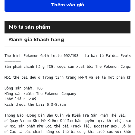
Thêm vào giỏ
Mô tả sản phẩm
Đánh giá khách hàng
Thẻ hình Pokemon Gothitelle 092/193 - Lá bài lẻ Paldea Evolved
➖➖➖➖➖➖

Sản phẩm chính hãng TCG, được sản xuất bởi The Pokémon Company
Mỗi thẻ bài đều ở trong tình trạng NM-M và sẽ là một phần khôn
Dòng sản phẩm: TCG

Hãng sản xuất: The Pokémon Company

Chất liệu: Giấy

Kích thước thẻ bài: 6,3×8,8cm

➖➖➖➖➖➖

Thông Báo Hướng Dẫn Bảo Quản và Kiểm Tra Sản Phẩm Thẻ Bài:

✅ Quay Video Khi Mở Kiện: Để đảm bảo quyền lợi, khi nhận sản p
✅ Mọi sản phẩm như Gói thẻ bài (Pack lẻ), Booster Box, Bộ bài 
✅ Các lá bài chính hãng có thể bị cong khi tiếp xúc với không 