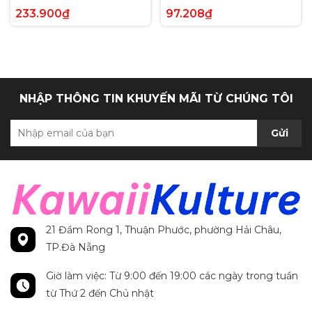
Voltage Hyper Rare tiếng
Paldea Evolved Full Art
233.900₫
97.208₫
Anh chính hãng
Secret Rare tiếng Anh
chính hãng
NHẬP THÔNG TIN KHUYẾN MÃI TỪ CHÚNG TÔI
Gửi
21 Đầm Rong 1, Thuận Phước, phường Hải Châu,
TP.Đà Nẵng
Giờ làm việc: Từ 9:00 đến 19:00 các ngày trong tuần
từ Thứ 2 đến Chủ nhật