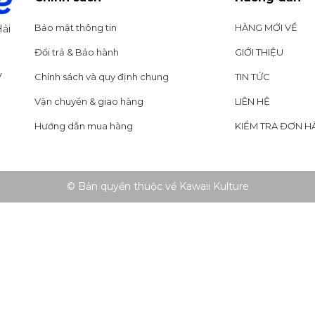
Bảo mật thông tin
HÀNG MỚI VỀ
ải
Đổi trả & Bảo hành
GIỚI THIỆU
y
Chính sách và quy định chung
TIN TỨC
Vận chuyển & giao hàng
LIÊN HỆ
Hướng dẫn mua hàng
KIỂM TRA ĐƠN H
© Bản quyền thuộc về Kawaii Kulture