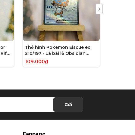
or
Thẻ hình Pokemon Eiscue ex
Thẻ hình 
Rift
210/197 - Lá bài lẻ Obsidian
179/162 - L
 chính
Flames Full Art Secret Rare
Violet: Te
109.000₫
245.000₫
tiếng Anh chính hãng
Illustrati
hãng
Gửi
Fanpage