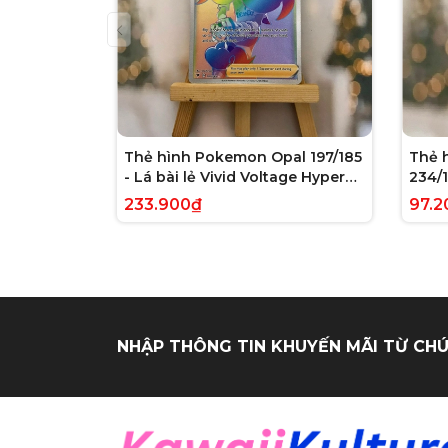
Thẻ hình Pokemon Opal 197/185
Thẻ 
- Lá bài lẻ Vivid Voltage Hyper
234/1
Rare tiếng Anh chính hãng
Evolv
233.900₫
97.2
tiến
NHẬP THÔNG TIN KHUYẾN MÃI TỪ CHÚ