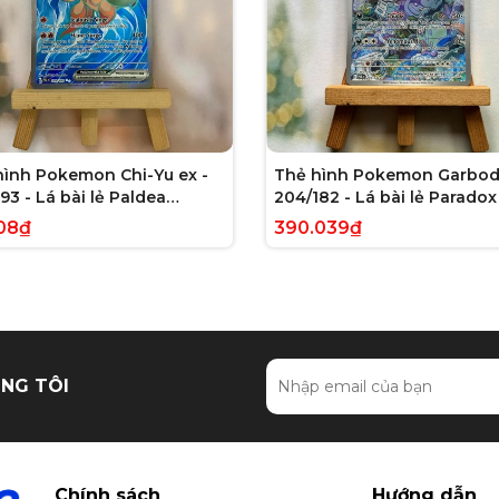
hình Pokemon Chi-Yu ex -
Thẻ hình Pokemon Garbod
93 - Lá bài lẻ Paldea
204/182 - Lá bài lẻ Paradox 
ed Full Art Secret Rare
Illustration Rare tiếng Anh
08₫
390.039₫
g Anh chính hãng
hãng
NG TÔI
Chính sách
Hướng dẫn