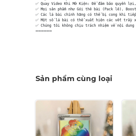
✅ Quay Video Khi Mở Kiện: Để đảm bảo quyền lợi,
✅ Mọi sản phẩm như Gói thẻ bài (Pack lẻ), Boost
✅ Các lá bài chính hãng có thể bị cong khi tiếp
✅ Một số lá bài có thể xuất hiện các vết trầy x
✅ Chúng tôi không chịu trách nhiệm về nội dung 
➖➖➖➖➖➖

Sản phẩm cùng loại