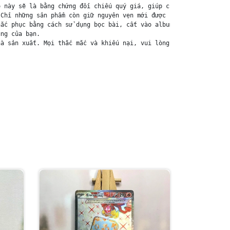
 này sẽ là bằng chứng đối chiếu quý giá, giúp chúng tôi nhanh ch
Chỉ những sản phẩm còn giữ nguyên vẹn mới được chấp nhận đổi trả
ắc phục bằng cách sử dụng bọc bài, cất vào album, hoặc ép giữa q
ng của bạn.

à sản xuất. Mọi thắc mắc và khiếu nại, vui lòng liên hệ trực tiế