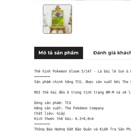
Mô tả sản phẩm
Đánh giá khác
Thẻ hình Pokemon Gloom 5/147 - Lá bài lẻ Sun & 
➖➖➖➖➖➖

Sản phẩm chính hãng TCG, được sản xuất bởi The 
Mỗi thẻ bài đều ở trong tình trạng NM-M và sẽ l
Dòng sản phẩm: TCG

Hãng sản xuất: The Pokémon Company

Chất liệu: Giấy

Kích thước thẻ bài: 6,3×8,8cm

➖➖➖➖➖➖

Thông Báo Hướng Dẫn Bảo Quản và Kiểm Tra Sản Phẩ