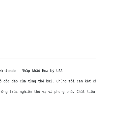
intendo - Nhập khẩu Hoa Kỳ USA

ộ độc đáo của từng thẻ bài. Chúng tôi cam kết chỉ bán hàng chính 
hững trải nghiệm thú vị và phong phú. Chất liệu chính của thẻ bài