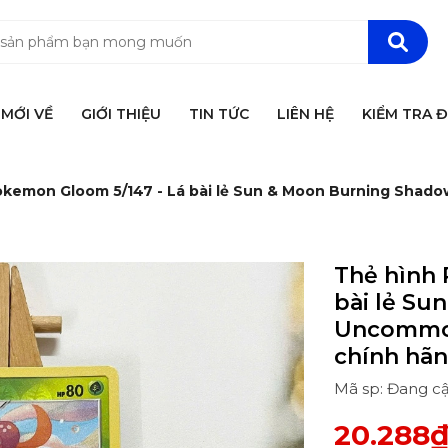
MỚI VỀ
GIỚI THIỆU
TIN TỨC
LIÊN HỆ
KIỂM TRA 
okemon Gloom 5/147 - Lá bài lẻ Sun & Moon Burning Shad
Thẻ hình 
bài lẻ S
Uncommon
chính hã
Mã sp: Đang c
20.288