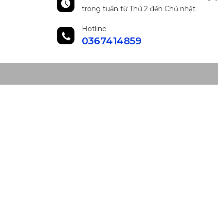
trong tuần từ Thứ 2 đến Chủ nhật
Hotline
0367414859