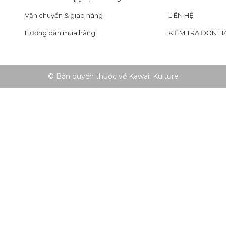
Vận chuyển & giao hàng
LIÊN HỆ
Hướng dẫn mua hàng
KIỂM TRA ĐƠN H
© Bản quyền thuộc về Kawaii Kulture