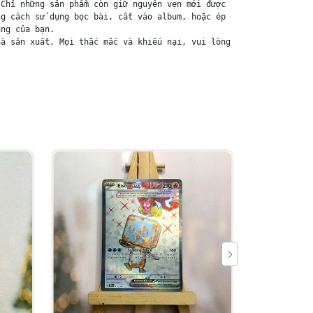
Chỉ những sản phẩm còn giữ nguyên vẹn mới được chấp nhận đổi trả
g cách sử dụng bọc bài, cất vào album, hoặc ép giữa quyển vở dày
ng của bạn.

à sản xuất. Mọi thắc mắc và khiếu nại, vui lòng liên hệ trực ti