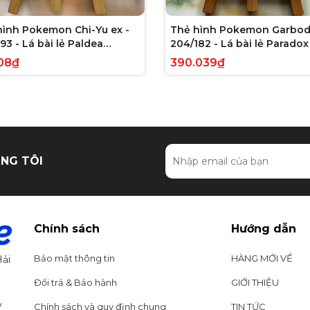
hình Pokemon Chi-Yu ex -
Thẻ hình Pokemon Garbod
93 - Lá bài lẻ Paldea
204/182 - Lá bài lẻ Paradox 
ed Full Art Secret Rare
Illustration Rare tiếng Anh
08₫
390.039₫
g Anh chính hãng
hãng
NG TÔI
Chính sách
Hướng dẫn
Bảo mật thông tin
HÀNG MỚI VỀ
ải
Đổi trả & Bảo hành
GIỚI THIỆU
y
Chính sách và quy định chung
TIN TỨC