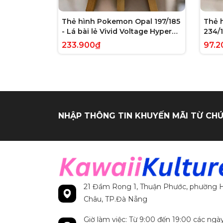
Thẻ hình Pokemon Opal 197/185
Thẻ 
- Lá bài lẻ Vivid Voltage Hyper
234/1
Rare tiếng Anh chính hãng
Evolv
233.900₫
97.2
tiến
NHẬP THÔNG TIN KHUYẾN MÃI TỪ CHÚ
21 Đầm Rong 1, Thuận Phước, phường H
Châu, TP.Đà Nẵng
Giờ làm việc: Từ 9:00 đến 19:00 các ngà