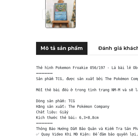
Mô tả sản phẩm
Đánh giá khác
Thẻ hình Pokemon Froakie 056/197 - Lá bài lẻ Ob
➖➖➖➖➖➖

Sản phẩm TCG, được sản xuất bởi The Pokémon Com
Mỗi thẻ bài đều ở trong tình trạng NM-M và sẽ l
Dòng sản phẩm: TCG

Hãng sản xuất: The Pokémon Company

Chất liệu: Giấy

Kích thước thẻ bài: 6,3×8,8cm

➖➖➖➖➖➖

Thông Báo Hướng Dẫn Bảo Quản và Kiểm Tra Sản Phẩ
✅ Quay Video Khi Mở Kiện: Để đảm bảo quyền lợi,