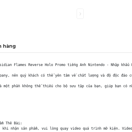
h hàng
sidian Flames Reverse Holo Promo tiếng Anh Nintendo - Nhập khẩu H
pany, nên quý khách có thể yên tâm về chất lượng và độ độc đáo c
à một phần không thể thiếu cho bộ sưu tập của bạn, giúp bạn có n
m Thẻ Bài:

 khi nhận sản phẩm, vui lòng quay video quá trình mở kiện. Video