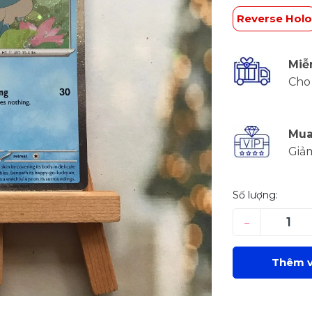
Reverse Holo
Miễ
Cho 
Mua
Giả
Số lượng:
–
Thêm v