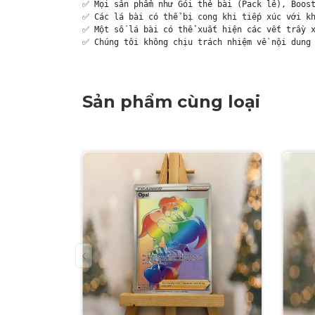
✅ Mọi sản phẩm như Gói thẻ bài (Pack lẻ), Boost
✅ Các lá bài có thể bị cong khi tiếp xúc với kh
✅ Một số lá bài có thể xuất hiện các vết trầy x
✅ Chúng tôi không chịu trách nhiệm về nội dung 
Sản phẩm cùng loại