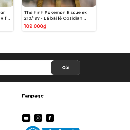
or
Thẻ hình Pokemon Eiscue ex
Thẻ hình 
Rift
210/197 - Lá bài lẻ Obsidian
179/162 - L
 chính
Flames Full Art Secret Rare
Violet: Te
109.000₫
245.000₫
tiếng Anh chính hãng
Illustrati
hãng
Gửi
Fanpage