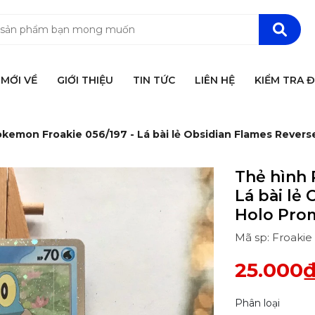
MỚI VỀ
GIỚI THIỆU
TIN TỨC
LIÊN HỆ
KIỂM TRA 
kemon Froakie 056/197 - Lá bài lẻ Obsidian Flames Rever
Thẻ hình 
Lá bài lẻ
Holo Pro
Mã sp: Froakie
25.000
Phân loại