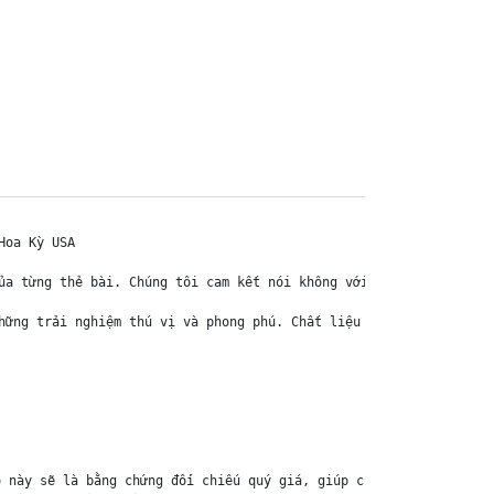
oa Kỳ USA

ủa từng thẻ bài. Chúng tôi cam kết nói không với hàng nhái, hàng 
hững trải nghiệm thú vị và phong phú. Chất liệu chính của thẻ bài
 này sẽ là bằng chứng đối chiếu quý giá, giúp chúng tôi nhanh ch