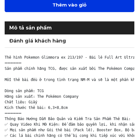
Thêm vào giỏ
Mô tả sản phẩm
Đánh giá khách hàng
Thẻ hình Pokemon Glimmora ex 213/197 - Bài lẻ Full Art Ultra R
➖➖➖➖➖➖

Sản phẩm chính hãng TCG, được sản xuất bởi The Pokémon Company
Mỗi thẻ bài đều ở trong tình trạng NM-M và sẽ là một phần khôn
Dòng sản phẩm: TCG

Hãng sản xuất: The Pokémon Company

Chất liệu: Giấy

Kích thước thẻ bài: 6,3×8,8cm

➖➖➖➖➖➖

Thông Báo Hướng Dẫn Bảo Quản và Kiểm Tra Sản Phẩm Thẻ Bài:

✅ Quay Video Khi Mở Kiện: Để đảm bảo quyền lợi, khi nhận sản p
✅ Mọi sản phẩm như Gói thẻ bài (Pack lẻ), Booster Box, Bộ bài 
✅ Các lá bài chính hãng có thể bị cong khi tiếp xúc với không 