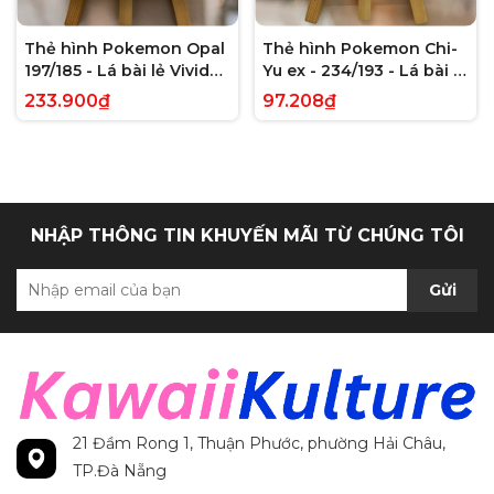
Thẻ hình Pokemon Opal
Thẻ hình Pokemon Chi-
197/185 - Lá bài lẻ Vivid
Yu ex - 234/193 - Lá bài lẻ
Voltage Hyper Rare tiếng
Paldea Evolved Full Art
233.900₫
97.208₫
Anh chính hãng
Secret Rare tiếng Anh
chính hãng
NHẬP THÔNG TIN KHUYẾN MÃI TỪ CHÚNG TÔI
Gửi
21 Đầm Rong 1, Thuận Phước, phường Hải Châu,
TP.Đà Nẵng