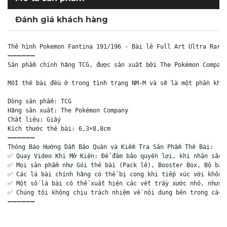
Đánh giá khách hàng
Thẻ hình Pokemon Fantina 191/196 - Bài lẻ Full Art Ultra Rare 
➖➖➖➖➖➖

Sản phẩm chính hãng TCG, được sản xuất bởi The Pokémon Company
Mỗi thẻ bài đều ở trong tình trạng NM-M và sẽ là một phần khôn
Dòng sản phẩm: TCG

Hãng sản xuất: The Pokémon Company

Chất liệu: Giấy

Kích thước thẻ bài: 6,3×8,8cm

➖➖➖➖➖➖

Thông Báo Hướng Dẫn Bảo Quản và Kiểm Tra Sản Phẩm Thẻ Bài:

✅ Quay Video Khi Mở Kiện: Để đảm bảo quyền lợi, khi nhận sản p
✅ Mọi sản phẩm như Gói thẻ bài (Pack lẻ), Booster Box, Bộ bài 
✅ Các lá bài chính hãng có thể bị cong khi tiếp xúc với không 
✅ Một số lá bài có thể xuất hiện các vết trầy xước nhỏ, nhưng 
✅ Chúng tôi không chịu trách nhiệm về nội dung bên trong các g
➖➖➖➖➖➖
