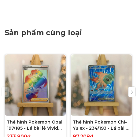
Sản phẩm cùng loại
Thẻ hình Pokemon Opal
Thẻ hình Pokemon Chi-
197/185 - Lá bài lẻ Vivid
Yu ex - 234/193 - Lá bài lẻ
Voltage Hyper Rare tiếng
Paldea Evolved Full Art
233.900₫
97.208₫