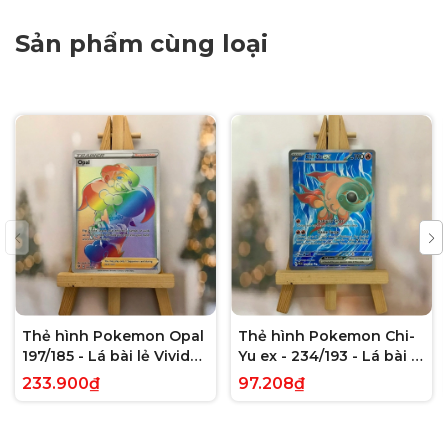
Sản phẩm cùng loại
Thẻ hình Pokemon Opal
Thẻ hình Pokemon Chi-
197/185 - Lá bài lẻ Vivid
Yu ex - 234/193 - Lá bài lẻ
Voltage Hyper Rare tiếng
Paldea Evolved Full Art
233.900₫
97.208₫
Anh chính hãng
Secret Rare tiếng Anh
chính hãng