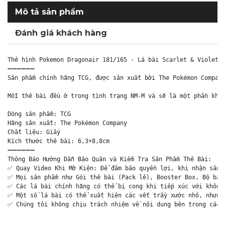
Mô tả sản phẩm
Đánh giá khách hàng
Thẻ hình Pokemon Dragonair 181/165 - Lá bài Scarlet & Violet 1
➖➖➖➖➖➖

Sản phẩm chính hãng TCG, được sản xuất bởi The Pokémon Company
Mỗi thẻ bài đều ở trong tình trạng NM-M và sẽ là một phần khôn
Dòng sản phẩm: TCG

Hãng sản xuất: The Pokémon Company

Chất liệu: Giấy

Kích thước thẻ bài: 6,3×8,8cm

➖➖➖➖➖➖

Thông Báo Hướng Dẫn Bảo Quản và Kiểm Tra Sản Phẩm Thẻ Bài:

✅ Quay Video Khi Mở Kiện: Để đảm bảo quyền lợi, khi nhận sản p
✅ Mọi sản phẩm như Gói thẻ bài (Pack lẻ), Booster Box, Bộ bài 
✅ Các lá bài chính hãng có thể bị cong khi tiếp xúc với không 
✅ Một số lá bài có thể xuất hiện các vết trầy xước nhỏ, nhưng 
✅ Chúng tôi không chịu trách nhiệm về nội dung bên trong các 