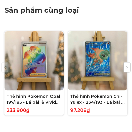
Sản phẩm cùng loại
Thẻ hình Pokemon Opal
Thẻ hình Pokemon Chi-
197/185 - Lá bài lẻ Vivid
Yu ex - 234/193 - Lá bài lẻ
Voltage Hyper Rare tiếng
Paldea Evolved Full Art
233.900₫
97.208₫
Anh chính hãng
Secret Rare tiếng Anh
chính hãng