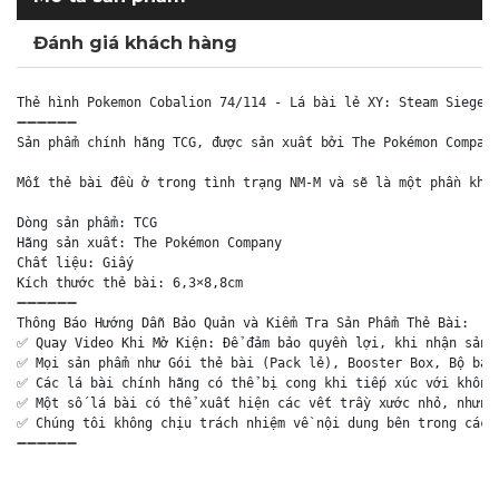
Đánh giá khách hàng
Thẻ hình Pokemon Cobalion 74/114 - Lá bài lẻ XY: Steam Siege R
➖➖➖➖➖➖

Sản phẩm chính hãng TCG, được sản xuất bởi The Pokémon Company
Mỗi thẻ bài đều ở trong tình trạng NM-M và sẽ là một phần khôn
Dòng sản phẩm: TCG

Hãng sản xuất: The Pokémon Company

Chất liệu: Giấy

Kích thước thẻ bài: 6,3×8,8cm

➖➖➖➖➖➖

Thông Báo Hướng Dẫn Bảo Quản và Kiểm Tra Sản Phẩm Thẻ Bài:

✅ Quay Video Khi Mở Kiện: Để đảm bảo quyền lợi, khi nhận sản p
✅ Mọi sản phẩm như Gói thẻ bài (Pack lẻ), Booster Box, Bộ bài 
✅ Các lá bài chính hãng có thể bị cong khi tiếp xúc với không 
✅ Một số lá bài có thể xuất hiện các vết trầy xước nhỏ, nhưng 
✅ Chúng tôi không chịu trách nhiệm về nội dung bên trong các g
➖➖➖➖➖➖