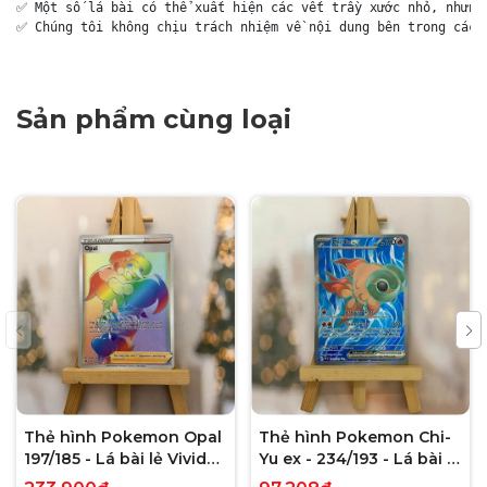
✅ Một số lá bài có thể xuất hiện các vết trầy xước nhỏ, nhưng 
✅ Chúng tôi không chịu trách nhiệm về nội dung bên trong các 
Sản phẩm cùng loại
Thẻ hình Pokemon Opal
Thẻ hình Pokemon Chi-
197/185 - Lá bài lẻ Vivid
Yu ex - 234/193 - Lá bài lẻ
Voltage Hyper Rare tiếng
Paldea Evolved Full Art