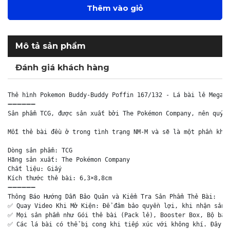
Thêm vào giỏ
Mô tả sản phẩm
Đánh giá khách hàng
Thẻ hình Pokemon Buddy-Buddy Poffin 167/132 - Lá bài lẻ Mega E
➖➖➖➖➖➖

Sản phẩm TCG, được sản xuất bởi The Pokémon Company, nên quý k
Mỗi thẻ bài đều ở trong tình trạng NM-M và sẽ là một phần khôn
Dòng sản phẩm: TCG

Hãng sản xuất: The Pokémon Company

Chất liệu: Giấy

Kích thước thẻ bài: 6,3×8,8cm

➖➖➖➖➖➖

Thông Báo Hướng Dẫn Bảo Quản và Kiểm Tra Sản Phẩm Thẻ Bài:

✅ Quay Video Khi Mở Kiện: Để đảm bảo quyền lợi, khi nhận sản p
✅ Mọi sản phẩm như Gói thẻ bài (Pack lẻ), Booster Box, Bộ bài 
✅ Các lá bài có thể bị cong khi tiếp xúc với không khí. Đây là