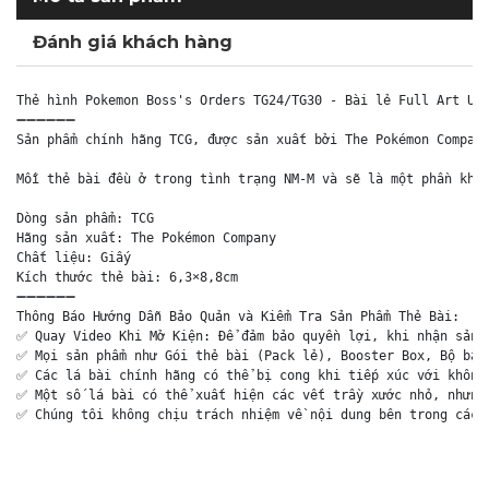
Đánh giá khách hàng
Thẻ hình Pokemon Boss's Orders TG24/TG30 - Bài lẻ Full Art Ult
➖➖➖➖➖➖

Sản phẩm chính hãng TCG, được sản xuất bởi The Pokémon Company
Mỗi thẻ bài đều ở trong tình trạng NM-M và sẽ là một phần khôn
Dòng sản phẩm: TCG

Hãng sản xuất: The Pokémon Company

Chất liệu: Giấy

Kích thước thẻ bài: 6,3×8,8cm

➖➖➖➖➖➖

Thông Báo Hướng Dẫn Bảo Quản và Kiểm Tra Sản Phẩm Thẻ Bài:

✅ Quay Video Khi Mở Kiện: Để đảm bảo quyền lợi, khi nhận sản p
✅ Mọi sản phẩm như Gói thẻ bài (Pack lẻ), Booster Box, Bộ bài 
✅ Các lá bài chính hãng có thể bị cong khi tiếp xúc với không 
✅ Một số lá bài có thể xuất hiện các vết trầy xước nhỏ, nhưng 
✅ Chúng tôi không chịu trách nhiệm về nội dung bên trong các 