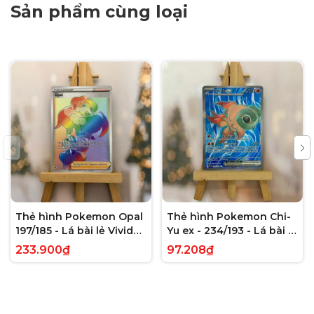
Sản phẩm cùng loại
Thẻ hình Pokemon Opal
Thẻ hình Pokemon Chi-
197/185 - Lá bài lẻ Vivid
Yu ex - 234/193 - Lá bài lẻ
Voltage Hyper Rare tiếng
Paldea Evolved Full Art
233.900₫
97.208₫
Anh chính hãng
Secret Rare tiếng Anh
chính hãng