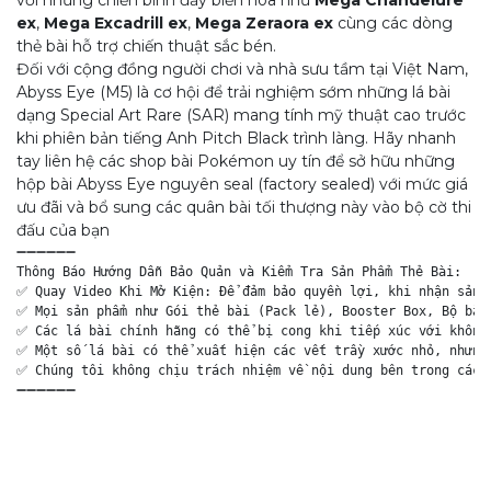
ex
,
Mega Excadrill ex
,
Mega Zeraora ex
cùng các dòng
thẻ bài hỗ trợ chiến thuật sắc bén.
Đối với cộng đồng người chơi và nhà sưu tầm tại Việt Nam,
Abyss Eye (M5) là cơ hội để trải nghiệm sớm những lá bài
dạng Special Art Rare (SAR) mang tính mỹ thuật cao trước
khi phiên bản tiếng Anh
Pitch Black
trình làng
. Hãy nhanh
tay liên hệ các shop bài Pokémon uy tín để sở hữu những
hộp bài Abyss Eye nguyên seal (factory sealed) với mức giá
ưu đãi và bổ sung các quân bài tối thượng này vào bộ cờ thi
đấu của bạn
➖➖➖➖➖➖

Thông Báo Hướng Dẫn Bảo Quản và Kiểm Tra Sản Phẩm Thẻ Bài:

✅ Quay Video Khi Mở Kiện: Để đảm bảo quyền lợi, khi nhận sản p
✅ Mọi sản phẩm như Gói thẻ bài (Pack lẻ), Booster Box, Bộ bài 
✅ Các lá bài chính hãng có thể bị cong khi tiếp xúc với không 
✅ Một số lá bài có thể xuất hiện các vết trầy xước nhỏ, nhưng 
✅ Chúng tôi không chịu trách nhiệm về nội dung bên trong các g
➖➖➖➖➖➖
