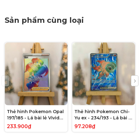
Sản phẩm cùng loại
Thẻ hình Pokemon Opal
Thẻ hình Pokemon Chi-
197/185 - Lá bài lẻ Vivid
Yu ex - 234/193 - Lá bài lẻ
Voltage Hyper Rare tiếng
Paldea Evolved Full Art
233.900₫
97.208₫
Anh chính hãng
Secret Rare tiếng Anh
chính hãng