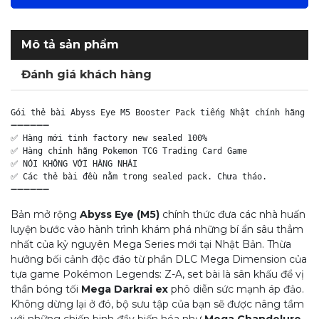
Mô tả sản phẩm
Đánh giá khách hàng
Gói thẻ bài Abyss Eye M5 Booster Pack tiếng Nhật chính hãng - 
➖➖➖➖➖➖

✅ Hàng mới tinh factory new sealed 100%

✅ Hàng chính hãng Pokemon TCG Trading Card Game

✅ NÓI KHÔNG VỚI HÀNG NHÁI

✅ Các thẻ bài đều nằm trong sealed pack. Chưa tháo.

Bản mở rộng
Abyss Eye (M5)
chính thức đưa các nhà huấn
luyện bước vào hành trình khám phá những bí ẩn sâu thẳm
nhất của kỷ nguyên Mega Series mới tại Nhật Bản
. Thừa
hưởng bối cảnh độc đáo từ phần DLC Mega Dimension của
tựa game
Pokémon Legends: Z-A
, set bài là sân khấu để vị
thần bóng tối
Mega Darkrai ex
phô diễn sức mạnh áp đảo
.
Không dừng lại ở đó, bộ sưu tập của bạn sẽ được nâng tầm
với những chiến binh đầy biến hóa như
Mega Chandelure