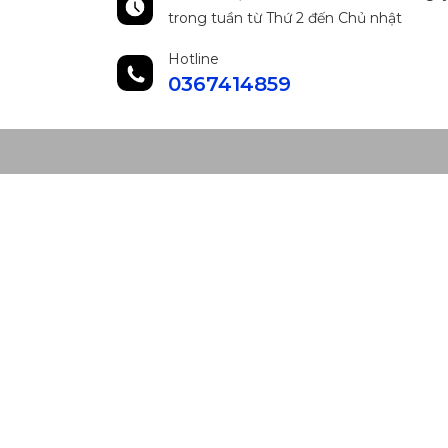
trong tuần từ Thứ 2 đến Chủ nhật
Hotline
0367414859