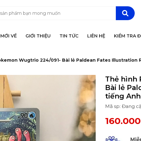
MỚI VỀ
GIỚI THIỆU
TIN TỨC
LIÊN HỆ
KIỂM TRA 
kemon Wugtrio 224/091- Bài lẻ Paldean Fates Illustration 
Thẻ hình
Bài lẻ Pal
tiếng Anh
Mã sp: Đang c
160.00
Miễ