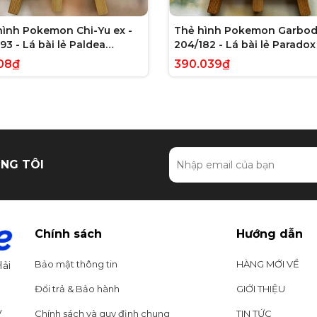
hình Pokemon Chi-Yu ex -
Thẻ hình Pokemon Garbod
93 - Lá bài lẻ Paldea
204/182 - Lá bài lẻ Paradox 
ed Full Art Secret Rare
Illustration Rare tiếng Anh
08₫
390.039₫
g Anh chính hãng
hãng
NG TÔI
Chính sách
Hướng dẫn
Bảo mật thông tin
HÀNG MỚI VỀ
ải
Đổi trả & Bảo hành
GIỚI THIỆU
y
Chính sách và quy định chung
TIN TỨC