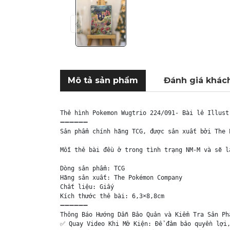
Mô tả sản phẩm
Đánh giá khác
Thẻ hình Pokemon Wugtrio 224/091- Bài lẻ Illust
➖➖➖➖➖➖

Sản phẩm chính hãng TCG, được sản xuất bởi The 
Mỗi thẻ bài đều ở trong tình trạng NM-M và sẽ l
Dòng sản phẩm: TCG

Hãng sản xuất: The Pokémon Company

Chất liệu: Giấy

Kích thước thẻ bài: 6,3×8,8cm

➖➖➖➖➖➖

Thông Báo Hướng Dẫn Bảo Quản và Kiểm Tra Sản Phẩ
✅ Quay Video Khi Mở Kiện: Để đảm bảo quyền lợi,