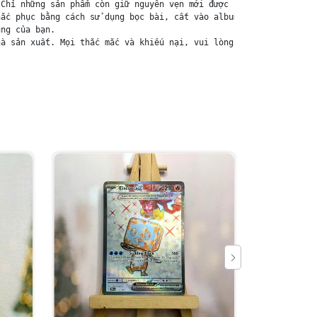
Chỉ những sản phẩm còn giữ nguyên vẹn mới được chấp nhận đổi trả
ắc phục bằng cách sử dụng bọc bài, cất vào album, hoặc ép giữa q
ng của bạn.

à sản xuất. Mọi thắc mắc và khiếu nại, vui lòng liên hệ trực ti