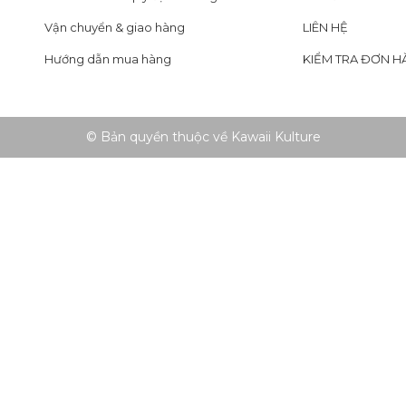
Vận chuyển & giao hàng
LIÊN HỆ
Hướng dẫn mua hàng
KIỂM TRA ĐƠN H
© Bản quyền thuộc về Kawaii Kulture