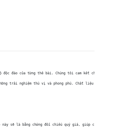
ộ độc đáo của từng thẻ bài. Chúng tôi cam kết chỉ bán hàng chính 
hững trải nghiệm thú vị và phong phú. Chất liệu chính của thẻ bài
 này sẽ là bằng chứng đối chiếu quý giá, giúp chúng tôi nhanh ch