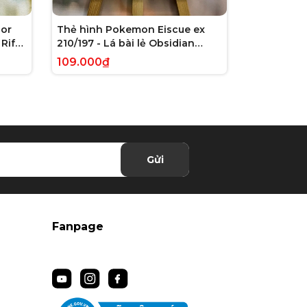
or
Thẻ hình Pokemon Eiscue ex
Thẻ hình 
Rift
210/197 - Lá bài lẻ Obsidian
179/162 - L
 chính
Flames Full Art Secret Rare
Violet: Te
109.000₫
245.000₫
tiếng Anh chính hãng
Illustrati
hãng
Gửi
Fanpage