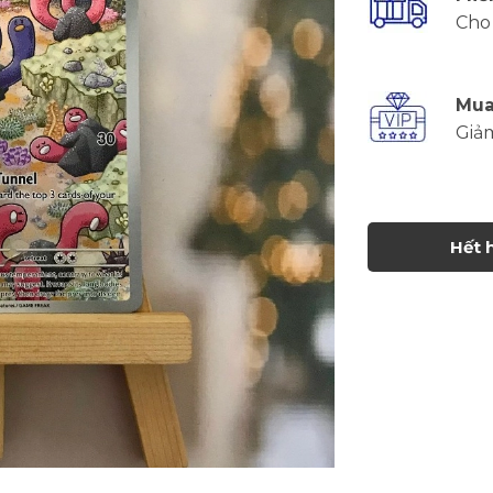
Cho 
Mua
Giả
Hết 