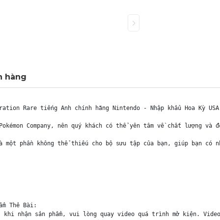
h hàng
ration Rare tiếng Anh chính hãng Nintendo - Nhập khẩu Hoa Kỳ USA

Pokémon Company, nên quý khách có thể yên tâm về chất lượng và đ
à một phần không thể thiếu cho bộ sưu tập của bạn, giúp bạn có n
m Thẻ Bài:

 khi nhận sản phẩm, vui lòng quay video quá trình mở kiện. Video