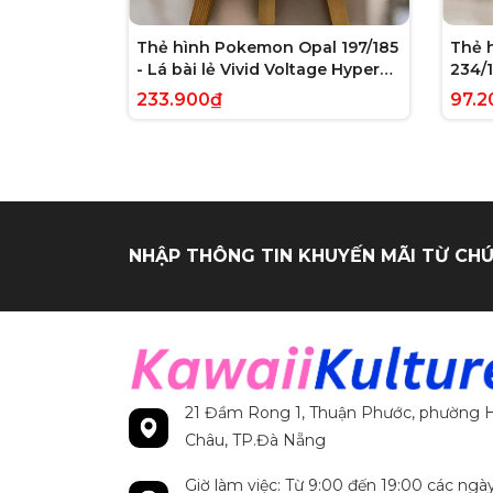
Thẻ hình Pokemon Opal 197/185
Thẻ 
- Lá bài lẻ Vivid Voltage Hyper
234/1
Rare tiếng Anh chính hãng
Evolv
233.900₫
97.2
tiến
NHẬP THÔNG TIN KHUYẾN MÃI TỪ CHÚ
21 Đầm Rong 1, Thuận Phước, phường H
Châu, TP.Đà Nẵng
Giờ làm việc: Từ 9:00 đến 19:00 các ngà