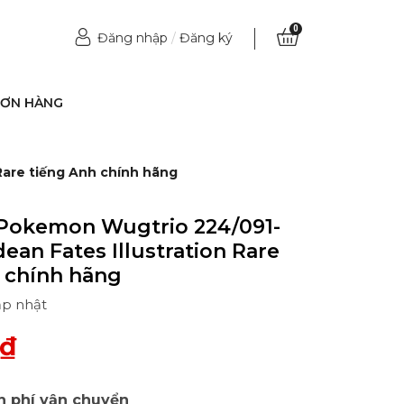
0
Đăng nhập
/
Đăng ký
ĐƠN HÀNG
Rare tiếng Anh chính hãng
 Pokemon Wugtrio 224/091-
dean Fates Illustration Rare
 chính hãng
ập nhật
0₫
n phí vận chuyển