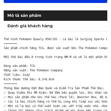
Mô tả sản phẩm
Đánh giá khách hàng
Thẻ hình Pokemon Quaxly 050/191 - Lá bài lẻ Surging Sparks Com
➖➖➖➖➖➖

Sản phẩm chính hãng TCG, được sản xuất bởi The Pokémon Company
Mỗi thẻ bài đều ở trong tình trạng NM-M và sẽ là một phần khôn
Dòng sản phẩm: TCG

Hãng sản xuất: The Pokémon Company

Chất liệu: Giấy

Kích thước thẻ bài: 6,3×8,8cm

➖➖➖➖➖➖

Thông Báo Hướng Dẫn Bảo Quản và Kiểm Tra Sản Phẩm Thẻ Bài:

✅ Quay Video Khi Mở Kiện: Để đảm bảo quyền lợi, khi nhận sản p
✅ Mọi sản phẩm như Gói thẻ bài (Pack lẻ), Booster Box, Bộ bài 
✅ Các lá bài chính hãng có thể bị cong khi tiếp xúc với không 
✅ Một số lá bài có thể xuất hiện các vết trầy xước nhỏ, nhưng 
✅ Chúng tôi không chịu trách nhiệm về nội dung bên trong các 