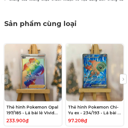
Sản phẩm cùng loại
Thẻ hình Pokemon Opal
Thẻ hình Pokemon Chi-
197/185 - Lá bài lẻ Vivid
Yu ex - 234/193 - Lá bài lẻ
Voltage Hyper Rare tiếng
Paldea Evolved Full Art
233.900₫
97.208₫
Anh chính hãng
Secret Rare tiếng Anh