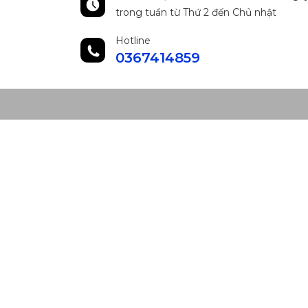
trong tuần từ Thứ 2 đến Chủ nhật
Hotline
0367414859