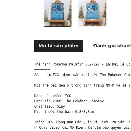
Mô tả sản phẩm
Đánh giá khác
Thẻ hình Pokemon Palafin 062/197 - Lá bài lẻ Ob
➖➖➖➖➖➖

Sản phẩm TCG, được sản xuất bởi The Pokémon Com
Mỗi thẻ bài đều ở trong tình trạng NM-M và sẽ l
Dòng sản phẩm: TCG

Hãng sản xuất: The Pokémon Company

Chất liệu: Giấy

Kích thước thẻ bài: 6,3×8,8cm

➖➖➖➖➖➖

Thông Báo Hướng Dẫn Bảo Quản và Kiểm Tra Sản Phẩ
✅ Quay Video Khi Mở Kiện: Để đảm bảo quyền lợi,