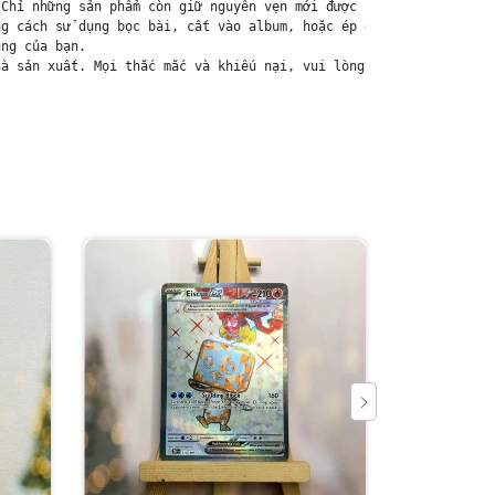
Chỉ những sản phẩm còn giữ nguyên vẹn mới được chấp nhận đổi trả
g cách sử dụng bọc bài, cất vào album, hoặc ép giữa quyển vở dày
ng của bạn.

à sản xuất. Mọi thắc mắc và khiếu nại, vui lòng liên hệ trực ti