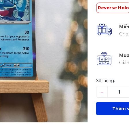
Reverse Holo
Miễ
Cho 
Mua
Giả
Số lượng:
–
Thêm v