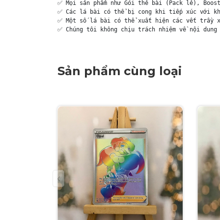
✅ Mọi sản phẩm như Gói thẻ bài (Pack lẻ), Boost
✅ Các lá bài có thể bị cong khi tiếp xúc với kh
✅ Một số lá bài có thể xuất hiện các vết trầy x
✅ Chúng tôi không chịu trách nhiệm về nội dung 
Sản phẩm cùng loại