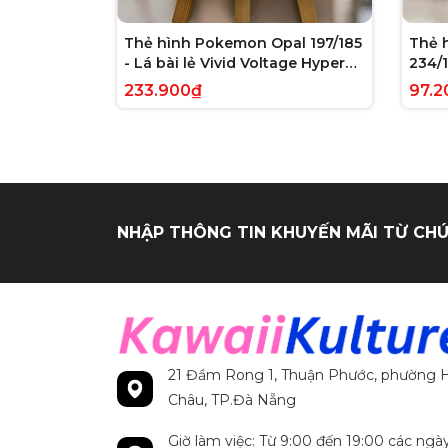
Thẻ hình Pokemon Opal 197/185
Thẻ 
- Lá bài lẻ Vivid Voltage Hyper
234/1
Rare tiếng Anh chính hãng
Evolv
233.900₫
97.2
tiến
NHẬP THÔNG TIN KHUYẾN MÃI TỪ CHÚ
21 Đầm Rong 1, Thuận Phước, phường H
Châu, TP.Đà Nẵng
Giờ làm việc: Từ 9:00 đến 19:00 các ngà