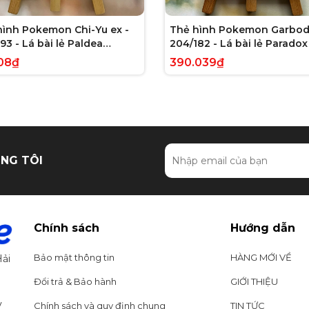
hình Pokemon Chi-Yu ex -
Thẻ hình Pokemon Garbod
93 - Lá bài lẻ Paldea
204/182 - Lá bài lẻ Paradox 
ed Full Art Secret Rare
Illustration Rare tiếng Anh
08₫
390.039₫
g Anh chính hãng
hãng
NG TÔI
Chính sách
Hướng dẫn
Bảo mật thông tin
HÀNG MỚI VỀ
ải
Đổi trả & Bảo hành
GIỚI THIỆU
y
Chính sách và quy định chung
TIN TỨC