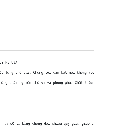
a Kỳ USA

ủa từng thẻ bài. Chúng tôi cam kết nói không với hàng nhái, hàng 
hững trải nghiệm thú vị và phong phú. Chất liệu chính của thẻ bài
 này sẽ là bằng chứng đối chiếu quý giá, giúp chúng tôi nhanh ch