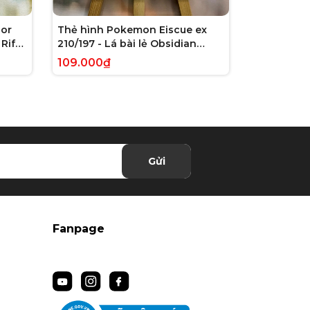
or
Thẻ hình Pokemon Eiscue ex
Thẻ hình 
Rift
210/197 - Lá bài lẻ Obsidian
179/162 - L
 chính
Flames Full Art Secret Rare
Violet: Te
109.000₫
245.000₫
tiếng Anh chính hãng
Illustrati
hãng
Gửi
Fanpage