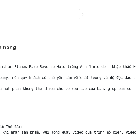
h hàng
sidian Flames Rare Reverse Holo tiếng Anh Nintendo - Nhập khẩu Ho
pany, nên quý khách có thể yên tâm về chất lượng và độ độc đáo c
à một phần không thể thiếu cho bộ sưu tập của bạn, giúp bạn có n
m Thẻ Bài:

 khi nhận sản phẩm, vui lòng quay video quá trình mở kiện. Video