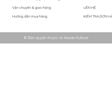
Vận chuyển & giao hàng
LIÊN HỆ
Hướng dẫn mua hàng
KIỂM TRA ĐƠN H
© Bản quyền thuộc về Kawaii Kulture