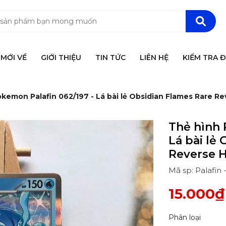
MỚI VỀ
GIỚI THIỆU
TIN TỨC
LIÊN HỆ
KIỂM TRA 
kemon Palafin 062/197 - Lá bài lẻ Obsidian Flames Rare R
Thẻ hình 
Lá bài lẻ
Reverse H
Mã sp: Palafin 
15.000₫
Phân loại