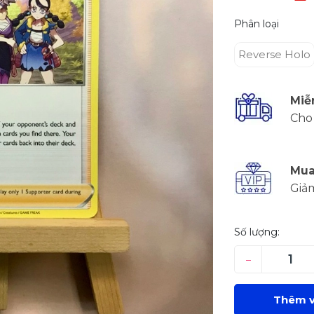
Phân loại
Reverse Holo
Miễ
Cho 
Mua
Giả
Số lượng:
–
Thêm v