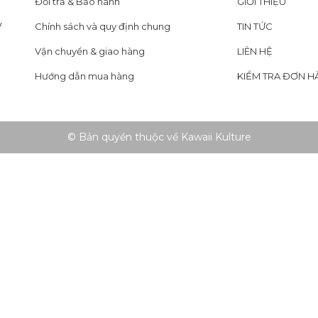
Đổi trả & Bảo hành
GIỚI THIỆU
y
Chính sách và quy định chung
TIN TỨC
Vận chuyển & giao hàng
LIÊN HỆ
Hướng dẫn mua hàng
KIỂM TRA ĐƠN H
© Bản quyền thuộc về Kawaii Kulture