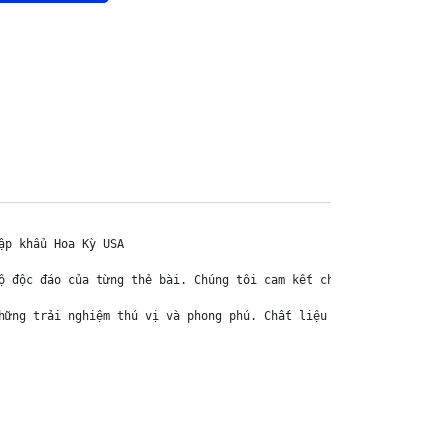
p khẩu Hoa Kỳ USA

ộ độc đáo của từng thẻ bài. Chúng tôi cam kết chỉ bán hàng chính 
hững trải nghiệm thú vị và phong phú. Chất liệu chính của thẻ bài