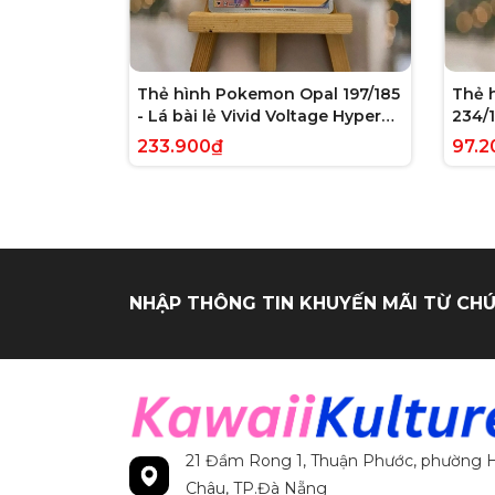
Thẻ hình Pokemon Opal 197/185
Thẻ 
- Lá bài lẻ Vivid Voltage Hyper
234/1
Rare tiếng Anh chính hãng
Evolv
233.900₫
97.2
tiến
NHẬP THÔNG TIN KHUYẾN MÃI TỪ CHÚ
21 Đầm Rong 1, Thuận Phước, phường H
Châu, TP.Đà Nẵng