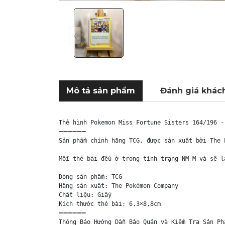
Mô tả sản phẩm
Đánh giá khác
Thẻ hình Pokemon Miss Fortune Sisters 164/196 -
➖➖➖➖➖➖

Sản phẩm chính hãng TCG, được sản xuất bởi The 
Mỗi thẻ bài đều ở trong tình trạng NM-M và sẽ l
Dòng sản phẩm: TCG

Hãng sản xuất: The Pokémon Company

Chất liệu: Giấy

Kích thước thẻ bài: 6,3×8,8cm

➖➖➖➖➖➖

Thông Báo Hướng Dẫn Bảo Quản và Kiểm Tra Sản Phẩ