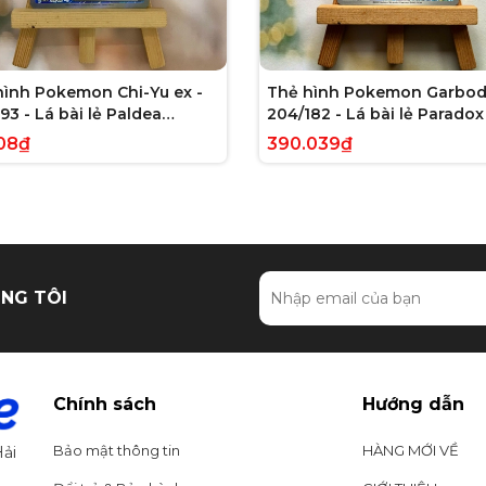
hình Pokemon Chi-Yu ex -
Thẻ hình Pokemon Garbod
93 - Lá bài lẻ Paldea
204/182 - Lá bài lẻ Paradox 
ed Full Art Secret Rare
Illustration Rare tiếng Anh
08₫
390.039₫
g Anh chính hãng
hãng
NG TÔI
Chính sách
Hướng dẫn
Bảo mật thông tin
HÀNG MỚI VỀ
ải