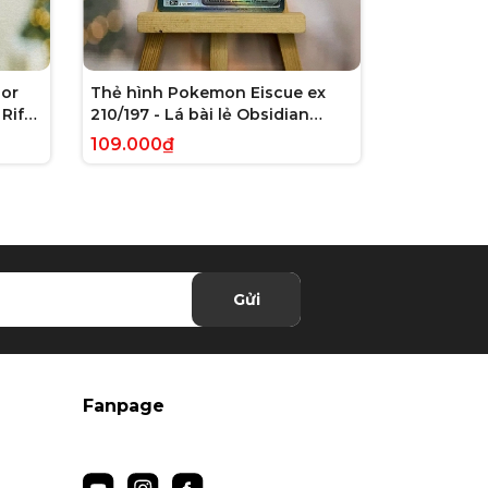
or
Thẻ hình Pokemon Eiscue ex
Thẻ hình 
Rift
210/197 - Lá bài lẻ Obsidian
179/162 - L
 chính
Flames Full Art Secret Rare
Violet: Te
109.000₫
245.000₫
tiếng Anh chính hãng
Illustrati
hãng
Gửi
Fanpage