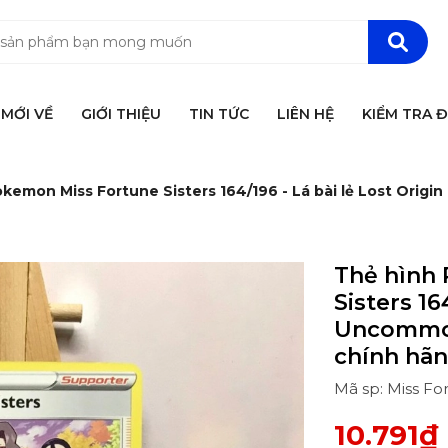
MỚI VỀ
GIỚI THIỆU
TIN TỨC
LIÊN HỆ
KIỂM TRA 
kemon Miss Fortune Sisters 164/196 - Lá bài lẻ Lost Orig
Thẻ hình
Sisters 16
Uncommon
chính hã
Mã sp: Miss For
10.791₫