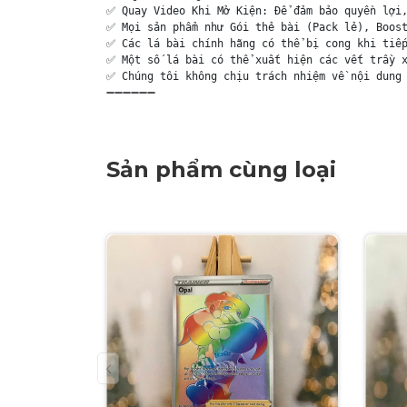
✅ Quay Video Khi Mở Kiện: Để đảm bảo quyền lợi,
✅ Mọi sản phẩm như Gói thẻ bài (Pack lẻ), Boost
✅ Các lá bài chính hãng có thể bị cong khi tiếp
✅ Một số lá bài có thể xuất hiện các vết trầy x
✅ Chúng tôi không chịu trách nhiệm về nội dung 
➖➖➖➖➖➖
Sản phẩm cùng loại