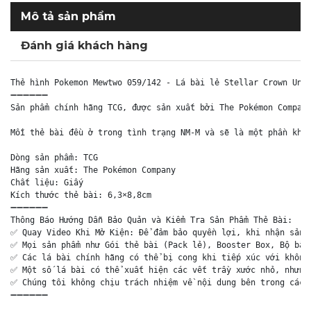
Mô tả sản phẩm
Đánh giá khách hàng
Thẻ hình Pokemon Mewtwo 059/142 - Lá bài lẻ Stellar Crown Unco
➖➖➖➖➖➖

Sản phẩm chính hãng TCG, được sản xuất bởi The Pokémon Company
Mỗi thẻ bài đều ở trong tình trạng NM-M và sẽ là một phần khôn
Dòng sản phẩm: TCG

Hãng sản xuất: The Pokémon Company

Chất liệu: Giấy

Kích thước thẻ bài: 6,3×8,8cm

➖➖➖➖➖➖

Thông Báo Hướng Dẫn Bảo Quản và Kiểm Tra Sản Phẩm Thẻ Bài:

✅ Quay Video Khi Mở Kiện: Để đảm bảo quyền lợi, khi nhận sản p
✅ Mọi sản phẩm như Gói thẻ bài (Pack lẻ), Booster Box, Bộ bài 
✅ Các lá bài chính hãng có thể bị cong khi tiếp xúc với không 
✅ Một số lá bài có thể xuất hiện các vết trầy xước nhỏ, nhưng 
✅ Chúng tôi không chịu trách nhiệm về nội dung bên trong các g
➖➖➖➖➖➖
