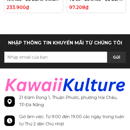
Voltage Hyper Rare tiếng
Paldea Evolved Full Art
233.900₫
97.208₫
Anh chính hãng
Secret Rare tiếng Anh
chính hãng
NHẬP THÔNG TIN KHUYẾN MÃI TỪ CHÚNG TÔI
Gửi
21 Đầm Rong 1, Thuận Phước, phường Hải Châu,
TP.Đà Nẵng
Giờ làm việc: Từ 9:00 đến 19:00 các ngày trong tuần
từ Thứ 2 đến Chủ nhật