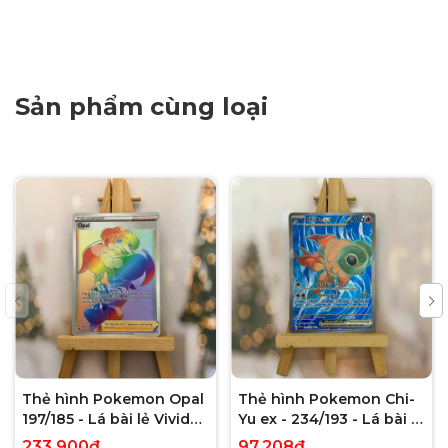
Sản phẩm cùng loại
Thẻ hình Pokemon Opal
Thẻ hình Pokemon Chi-
197/185 - Lá bài lẻ Vivid
Yu ex - 234/193 - Lá bài lẻ
Voltage Hyper Rare tiếng
Paldea Evolved Full Art
233.900₫
97.208₫