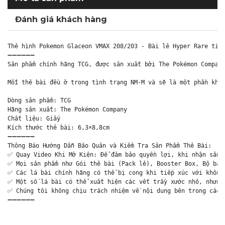
Đánh giá khách hàng
Thẻ hình Pokemon Glaceon VMAX 208/203 - Bài lẻ Hyper Rare tiến
➖➖➖➖➖➖

Sản phẩm chính hãng TCG, được sản xuất bởi The Pokémon Company
Mỗi thẻ bài đều ở trong tình trạng NM-M và sẽ là một phần khôn
Dòng sản phẩm: TCG

Hãng sản xuất: The Pokémon Company

Chất liệu: Giấy

Kích thước thẻ bài: 6,3×8,8cm

➖➖➖➖➖➖

Thông Báo Hướng Dẫn Bảo Quản và Kiểm Tra Sản Phẩm Thẻ Bài:

✅ Quay Video Khi Mở Kiện: Để đảm bảo quyền lợi, khi nhận sản p
✅ Mọi sản phẩm như Gói thẻ bài (Pack lẻ), Booster Box, Bộ bài 
✅ Các lá bài chính hãng có thể bị cong khi tiếp xúc với không 
✅ Một số lá bài có thể xuất hiện các vết trầy xước nhỏ, nhưng 
✅ Chúng tôi không chịu trách nhiệm về nội dung bên trong các g
➖➖➖➖➖➖
