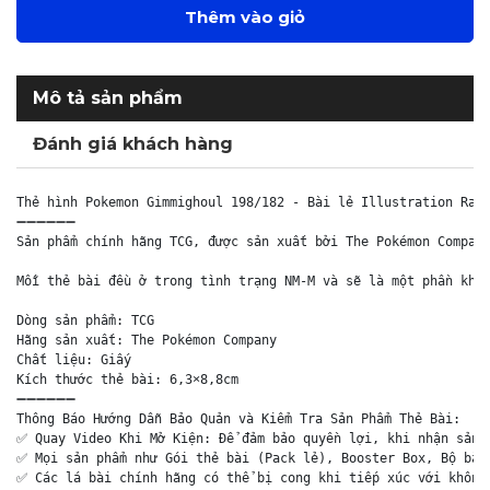
Thêm vào giỏ
Mô tả sản phẩm
Đánh giá khách hàng
Thẻ hình Pokemon Gimmighoul 198/182 - Bài lẻ Illustration Rare
➖➖➖➖➖➖

Sản phẩm chính hãng TCG, được sản xuất bởi The Pokémon Company
Mỗi thẻ bài đều ở trong tình trạng NM-M và sẽ là một phần khôn
Dòng sản phẩm: TCG

Hãng sản xuất: The Pokémon Company

Chất liệu: Giấy

Kích thước thẻ bài: 6,3×8,8cm

➖➖➖➖➖➖

Thông Báo Hướng Dẫn Bảo Quản và Kiểm Tra Sản Phẩm Thẻ Bài:

✅ Quay Video Khi Mở Kiện: Để đảm bảo quyền lợi, khi nhận sản p
✅ Mọi sản phẩm như Gói thẻ bài (Pack lẻ), Booster Box, Bộ bài 
✅ Các lá bài chính hãng có thể bị cong khi tiếp xúc với không 