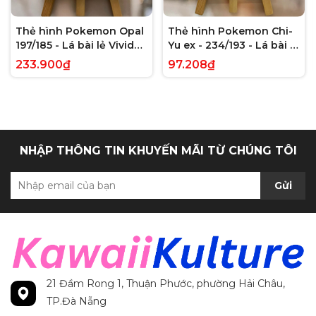
Thẻ hình Pokemon Opal
Thẻ hình Pokemon Chi-
197/185 - Lá bài lẻ Vivid
Yu ex - 234/193 - Lá bài lẻ
Voltage Hyper Rare tiếng
Paldea Evolved Full Art
233.900₫
97.208₫
Anh chính hãng
Secret Rare tiếng Anh
chính hãng
NHẬP THÔNG TIN KHUYẾN MÃI TỪ CHÚNG TÔI
Gửi
21 Đầm Rong 1, Thuận Phước, phường Hải Châu,
TP.Đà Nẵng