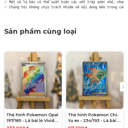
✅ Một số lá bài có thể xuất hiện các vết trầy xước nhỏ, nhưng 
✅ Chúng tôi không chịu trách nhiệm về nội dung bên trong các 
Sản phẩm cùng loại
Thẻ hình Pokemon Opal
Thẻ hình Pokemon Chi-
197/185 - Lá bài lẻ Vivid
Yu ex - 234/193 - Lá bài lẻ
Voltage Hyper Rare tiếng
Paldea Evolved Full Art