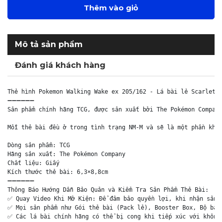
Thêm vào giỏ
Mô tả sản phẩm
Đánh giá khách hàng
Thẻ hình Pokemon Walking Wake ex 205/162 - Lá bài lẻ Scarlet &
➖➖➖➖➖➖

Sản phẩm chính hãng TCG, được sản xuất bởi The Pokémon Company
Mỗi thẻ bài đều ở trong tình trạng NM-M và sẽ là một phần khôn
Dòng sản phẩm: TCG

Hãng sản xuất: The Pokémon Company

Chất liệu: Giấy

Kích thước thẻ bài: 6,3×8,8cm

➖➖➖➖➖➖

Thông Báo Hướng Dẫn Bảo Quản và Kiểm Tra Sản Phẩm Thẻ Bài:

✅ Quay Video Khi Mở Kiện: Để đảm bảo quyền lợi, khi nhận sản p
✅ Mọi sản phẩm như Gói thẻ bài (Pack lẻ), Booster Box, Bộ bài 
✅ Các lá bài chính hãng có thể bị cong khi tiếp xúc với không 