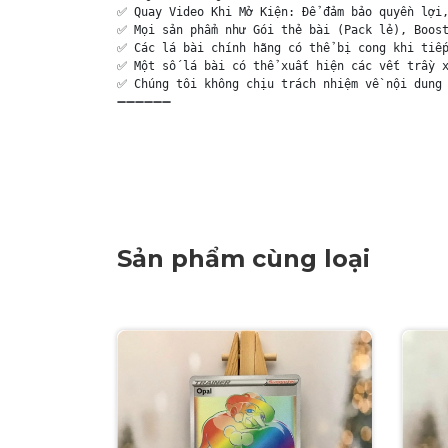
✅ Quay Video Khi Mở Kiện: Để đảm bảo quyền lợi,
✅ Mọi sản phẩm như Gói thẻ bài (Pack lẻ), Boost
✅ Các lá bài chính hãng có thể bị cong khi tiếp
✅ Một số lá bài có thể xuất hiện các vết trầy x
✅ Chúng tôi không chịu trách nhiệm về nội dung 
➖➖➖➖➖➖

Sản phẩm cùng loại