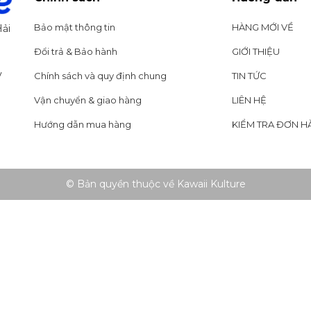
Bảo mật thông tin
HÀNG MỚI VỀ
ải
Đổi trả & Bảo hành
GIỚI THIỆU
y
Chính sách và quy định chung
TIN TỨC
Vận chuyển & giao hàng
LIÊN HỆ
Hướng dẫn mua hàng
KIỂM TRA ĐƠN H
© Bản quyền thuộc về Kawaii Kulture