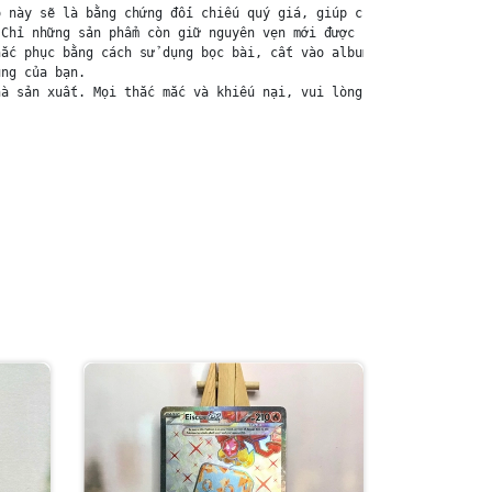
 này sẽ là bằng chứng đối chiếu quý giá, giúp chúng tôi nhanh ch
Chỉ những sản phẩm còn giữ nguyên vẹn mới được chấp nhận đổi trả
ắc phục bằng cách sử dụng bọc bài, cất vào album, hoặc ép giữa q
ng của bạn.

à sản xuất. Mọi thắc mắc và khiếu nại, vui lòng liên hệ trực tiế