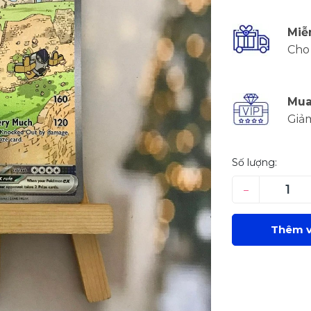
Miễ
Cho 
Mua
Giả
Số lượng:
–
Thêm v