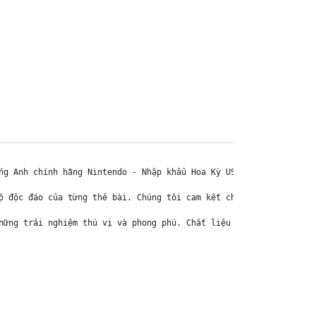
ng Anh chính hãng Nintendo - Nhập khẩu Hoa Kỳ USA

ộ độc đáo của từng thẻ bài. Chúng tôi cam kết chỉ bán hàng chính 
hững trải nghiệm thú vị và phong phú. Chất liệu chính của thẻ bài