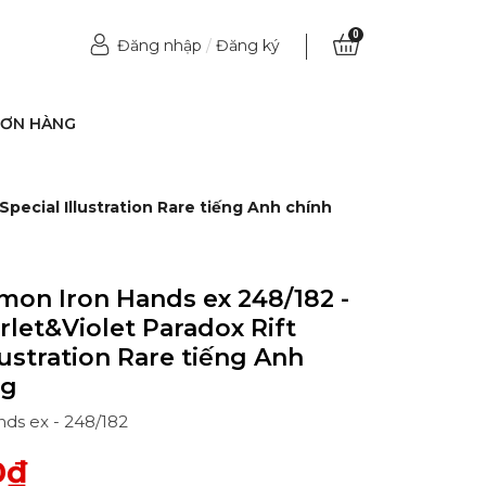
0
Đăng nhập
/
Đăng ký
ĐƠN HÀNG
pecial Illustration Rare tiếng Anh chính
on Iron Hands ex 248/182 -
rlet&Violet Paradox Rift
lustration Rare tiếng Anh
ng
nds ex - 248/182
0₫