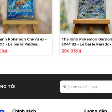
hình Pokemon Chi-Yu ex -
Thẻ hình Pokemon Garbod
93 - Lá bài lẻ Paldea
204/182 - Lá bài lẻ Paradox 
ed Full Art Secret Rare
Illustration Rare tiếng Anh
08₫
390.039₫
g Anh chính hãng
hãng
NG TÔI
Chính sách
Hướng dẫn