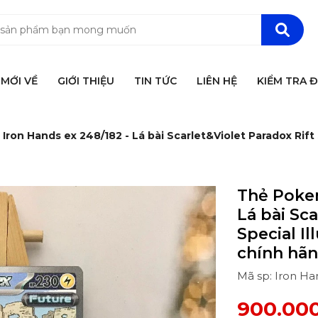
MỚI VỀ
GIỚI THIỆU
TIN TỨC
LIÊN HỆ
KIỂM TRA 
ron Hands ex 248/182 - Lá bài Scarlet&Violet Paradox Rift S
Thẻ Pokem
Lá bài Sca
Special Il
chính hã
Mã sp: Iron Ha
900.00