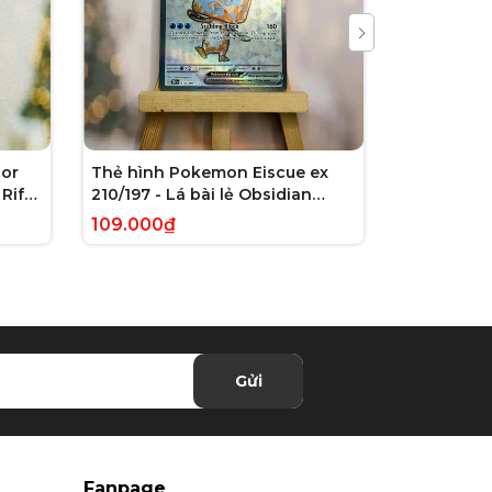
or
Thẻ hình Pokemon Eiscue ex
Thẻ hình 
Rift
210/197 - Lá bài lẻ Obsidian
179/162 - L
 chính
Flames Full Art Secret Rare
Violet: Te
109.000₫
245.000₫
tiếng Anh chính hãng
Illustrati
hãng
Gửi
Fanpage