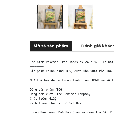
Mô tả sản phẩm
Đánh giá khác
Thẻ hình Pokemon Iron Hands ex 248/182 - Lá bài
➖➖➖➖➖➖

Sản phẩm chính hãng TCG, được sản xuất bởi The 
Mỗi thẻ bài đều ở trong tình trạng NM-M và sẽ l
Dòng sản phẩm: TCG

Hãng sản xuất: The Pokémon Company

Chất liệu: Giấy

Kích thước thẻ bài: 6,3×8,8cm

➖➖➖➖➖➖

Thông Báo Hướng Dẫn Bảo Quản và Kiểm Tra Sản Phẩ