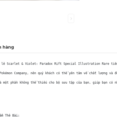
h hàng
 lẻ Scarlet & Violet: Paradox Rift Special Illustration Rare tiế
Pokémon Company, nên quý khách có thể yên tâm về chất lượng và đ
à một phần không thể thiếu cho bộ sưu tập của bạn, giúp bạn có n
m Thẻ Bài:
