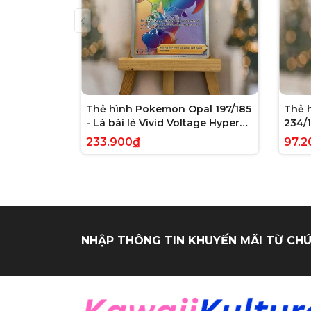
Thẻ hình Pokemon Opal 197/185
Thẻ 
- Lá bài lẻ Vivid Voltage Hyper
234/1
Rare tiếng Anh chính hãng
Evolv
233.900₫
97.2
tiến
NHẬP THÔNG TIN KHUYẾN MÃI TỪ CHÚ