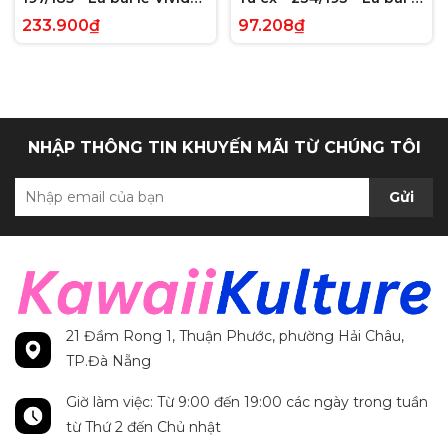
Voltage Hyper Rare tiếng
Paldea Evolved Full Art
233.900₫
97.208₫
Anh chính hãng
Secret Rare tiếng Anh
chính hãng
NHẬP THÔNG TIN KHUYẾN MÃI TỪ CHÚNG TÔI
Gửi
21 Đầm Rong 1, Thuận Phước, phường Hải Châu,
TP.Đà Nẵng
Giờ làm việc: Từ 9:00 đến 19:00 các ngày trong tuần
từ Thứ 2 đến Chủ nhật