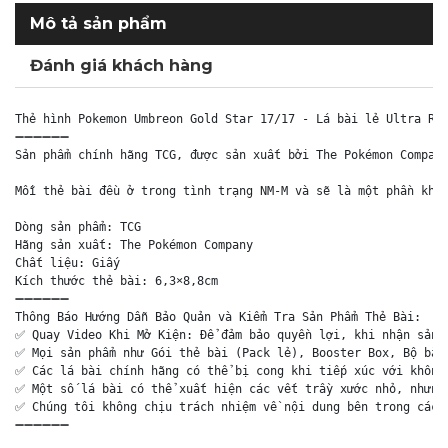
Mô tả sản phẩm
Đánh giá khách hàng
Thẻ hình Pokemon Umbreon Gold Star 17/17 - Lá bài lẻ Ultra Rar
➖➖➖➖➖➖

Sản phẩm chính hãng TCG, được sản xuất bởi The Pokémon Company
Mỗi thẻ bài đều ở trong tình trạng NM-M và sẽ là một phần khôn
Dòng sản phẩm: TCG

Hãng sản xuất: The Pokémon Company

Chất liệu: Giấy

Kích thước thẻ bài: 6,3×8,8cm

➖➖➖➖➖➖

Thông Báo Hướng Dẫn Bảo Quản và Kiểm Tra Sản Phẩm Thẻ Bài:

✅ Quay Video Khi Mở Kiện: Để đảm bảo quyền lợi, khi nhận sản p
✅ Mọi sản phẩm như Gói thẻ bài (Pack lẻ), Booster Box, Bộ bài 
✅ Các lá bài chính hãng có thể bị cong khi tiếp xúc với không 
✅ Một số lá bài có thể xuất hiện các vết trầy xước nhỏ, nhưng 
✅ Chúng tôi không chịu trách nhiệm về nội dung bên trong các g
➖➖➖➖➖➖
