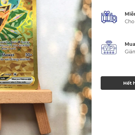
Miễ
Cho 
Mua
Giả
Hết 