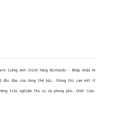
are tiếng Anh chính hãng Nintendo - Nhập khẩu Hoa Kỳ USA

ộ độc đáo của từng thẻ bài. Chúng tôi cam kết chỉ bán hàng chính 
hững trải nghiệm thú vị và phong phú. Chất liệu chính của thẻ bài