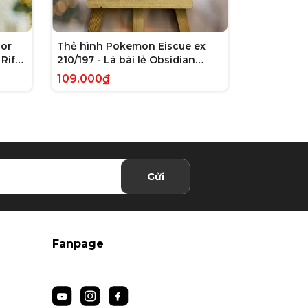
or
Thẻ hình Pokemon Eiscue ex
Thẻ hình 
Rift
210/197 - Lá bài lẻ Obsidian
179/162 - L
 chính
Flames Full Art Secret Rare
Violet: Te
109.000₫
245.000₫
tiếng Anh chính hãng
Illustrati
hãng
Gửi
Fanpage