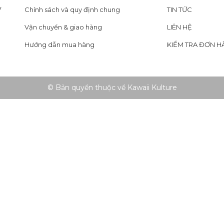
y
Chính sách và quy định chung
TIN TỨC
Vận chuyển & giao hàng
LIÊN HỆ
Hướng dẫn mua hàng
KIỂM TRA ĐƠN H
© Bản quyền thuộc về Kawaii Kulture