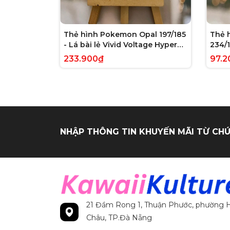
Thẻ hình Pokemon Opal 197/185
Thẻ 
- Lá bài lẻ Vivid Voltage Hyper
234/1
Rare tiếng Anh chính hãng
Evolv
233.900₫
97.2
tiến
NHẬP THÔNG TIN KHUYẾN MÃI TỪ CHÚ
21 Đầm Rong 1, Thuận Phước, phường H
Châu, TP.Đà Nẵng