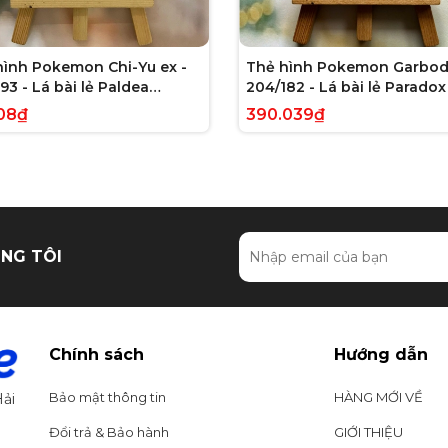
hình Pokemon Chi-Yu ex -
Thẻ hình Pokemon Garbod
93 - Lá bài lẻ Paldea
204/182 - Lá bài lẻ Paradox 
ed Full Art Secret Rare
Illustration Rare tiếng Anh
08₫
390.039₫
g Anh chính hãng
hãng
NG TÔI
Chính sách
Hướng dẫn
Bảo mật thông tin
HÀNG MỚI VỀ
ải
Đổi trả & Bảo hành
GIỚI THIỆU