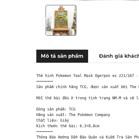
Mô tả sản phẩm
Đánh giá khác
Thẻ hình Pokemon Teal Mask Ogerpon ex 221/167 -
➖➖➖➖➖➖

Sản phẩm chính hãng TCG, được sản xuất bởi The 
Mỗi thẻ bài đều ở trong tình trạng NM-M và sẽ l
Dòng sản phẩm: TCG

Hãng sản xuất: The Pokémon Company

Chất liệu: Giấy

Kích thước thẻ bài: 6,3×8,8cm

➖➖➖➖➖➖

Thông Báo Hướng Dẫn Bảo Quản và Kiểm Tra Sản Phẩ