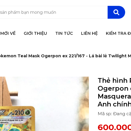
MỚI VỀ
GIỚI THIỆU
TIN TỨC
LIÊN HỆ
KIỂM TRA 
kemon Teal Mask Ogerpon ex 221/167 - Lá bài lẻ Twilight 
Thẻ hình
Ogerpon ex
Masquerad
Anh chín
Mã sp: Đang c
600.00