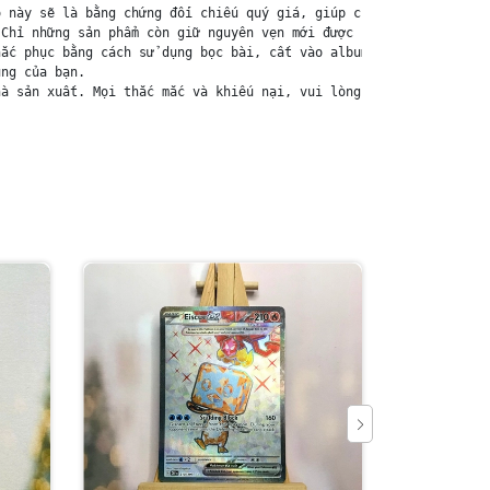
 này sẽ là bằng chứng đối chiếu quý giá, giúp chúng tôi nhanh ch
Chỉ những sản phẩm còn giữ nguyên vẹn mới được chấp nhận đổi trả
ắc phục bằng cách sử dụng bọc bài, cất vào album, hoặc ép giữa q
ng của bạn.

à sản xuất. Mọi thắc mắc và khiếu nại, vui lòng liên hệ trực ti