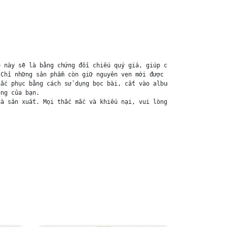
 này sẽ là bằng chứng đối chiếu quý giá, giúp chúng tôi nhanh ch
Chỉ những sản phẩm còn giữ nguyên vẹn mới được chấp nhận đổi trả
ắc phục bằng cách sử dụng bọc bài, cất vào album, hoặc ép giữa q
ng của bạn.

à sản xuất. Mọi thắc mắc và khiếu nại, vui lòng liên hệ trực tiế