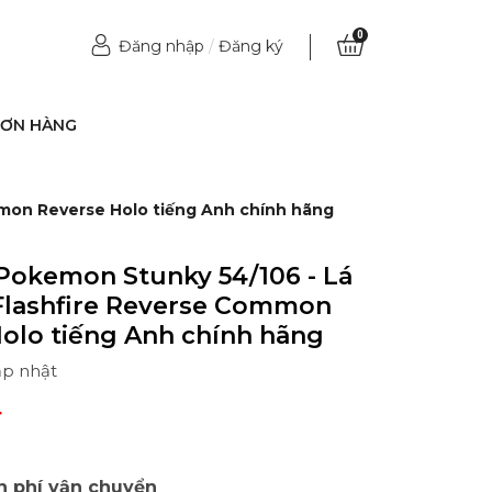
0
Đăng nhập
/
Đăng ký
ĐƠN HÀNG
mmon Reverse Holo tiếng Anh chính hãng
Pokemon Stunky 54/106 - Lá
 Flashfire Reverse Common
olo tiếng Anh chính hãng
ập nhật
₫
n phí vận chuyển