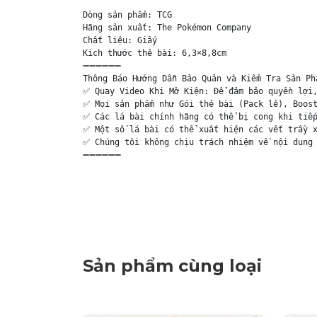
Dòng sản phẩm: TCG

Hãng sản xuất: The Pokémon Company

Chất liệu: Giấy

Kích thước thẻ bài: 6,3×8,8cm

➖➖➖➖➖➖

Thông Báo Hướng Dẫn Bảo Quản và Kiểm Tra Sản Phẩ
✅ Quay Video Khi Mở Kiện: Để đảm bảo quyền lợi,
✅ Mọi sản phẩm như Gói thẻ bài (Pack lẻ), Boost
✅ Các lá bài chính hãng có thể bị cong khi tiếp
✅ Một số lá bài có thể xuất hiện các vết trầy x
✅ Chúng tôi không chịu trách nhiệm về nội dung 
➖➖➖➖➖➖

Sản phẩm cùng loại