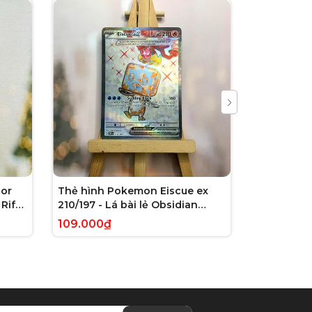
or
Thẻ hình Pokemon Eiscue ex
Thẻ hình 
Rift
210/197 - Lá bài lẻ Obsidian
179/162 - L
 chính
Flames Full Art Secret Rare
Violet: Te
109.000₫
245.000₫
tiếng Anh chính hãng
Illustrati
hãng