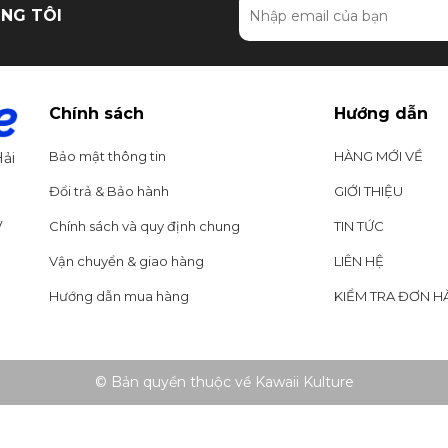
NG TÔI
Chính sách
Hướng dẫn
Bảo mật thông tin
HÀNG MỚI VỀ
ải
Đổi trả & Bảo hành
GIỚI THIỆU
y
Chính sách và quy định chung
TIN TỨC
Vận chuyển & giao hàng
LIÊN HỆ
Hướng dẫn mua hàng
KIỂM TRA ĐƠN H
© Bản quyền thuộc về Kawaii Kulture