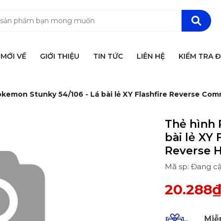
MỚI VỀ
GIỚI THIỆU
TIN TỨC
LIÊN HỆ
KIỂM TRA 
kemon Stunky 54/106 - Lá bài lẻ XY Flashfire Reverse Co
Thẻ hình 
bài lẻ XY
Reverse H
Mã sp: Đang c
20.288
Miễ