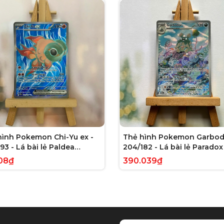
hình Pokemon Chi-Yu ex -
Thẻ hình Pokemon Garbod
93 - Lá bài lẻ Paldea
204/182 - Lá bài lẻ Paradox 
ed Full Art Secret Rare
Illustration Rare tiếng Anh
08₫
390.039₫
g Anh chính hãng
hãng