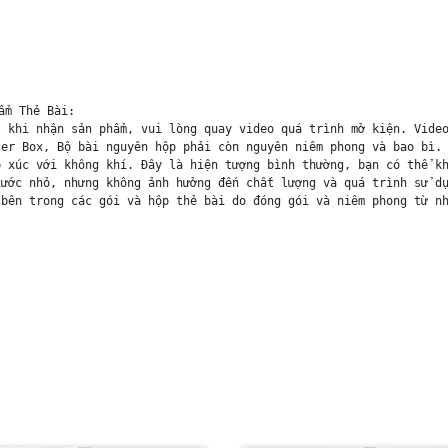
m Thẻ Bài:

 khi nhận sản phẩm, vui lòng quay video quá trình mở kiện. Video
er Box, Bộ bài nguyên hộp phải còn nguyên niêm phong và bao bì. 
 xúc với không khí. Đây là hiện tượng bình thường, bạn có thể kh
ước nhỏ, nhưng không ảnh hưởng đến chất lượng và quá trình sử dụ
bên trong các gói và hộp thẻ bài do đóng gói và niêm phong từ nh