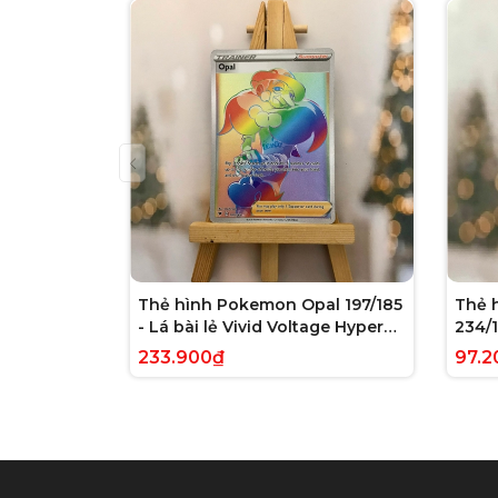
Thẻ hình Pokemon Opal 197/185
Thẻ 
- Lá bài lẻ Vivid Voltage Hyper
234/1
Rare tiếng Anh chính hãng
Evolv
233.900₫
97.2
tiến