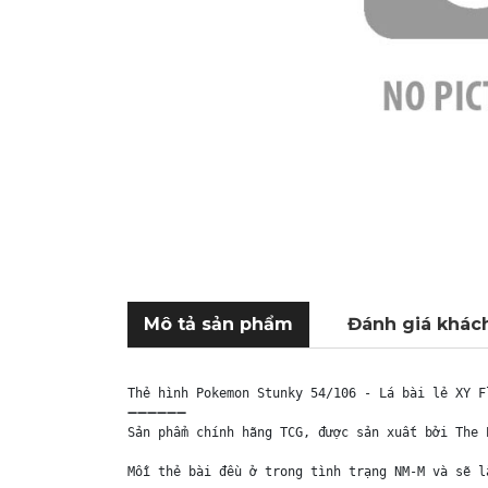
Mô tả sản phẩm
Đánh giá khác
Thẻ hình Pokemon Stunky 54/106 - Lá bài lẻ XY F
➖➖➖➖➖➖

Sản phẩm chính hãng TCG, được sản xuất bởi The 
Mỗi thẻ bài đều ở trong tình trạng NM-M và sẽ l