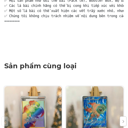
✅ Mọi sản phẩm như Gói thẻ bài (Pack lẻ), Booster Box, Bộ bài 
✅ Các lá bài chính hãng có thể bị cong khi tiếp xúc với không 
✅ Một số lá bài có thể xuất hiện các vết trầy xước nhỏ, nhưng 
✅ Chúng tôi không chịu trách nhiệm về nội dung bên trong các g
➖➖➖➖➖➖

Sản phẩm cùng loại