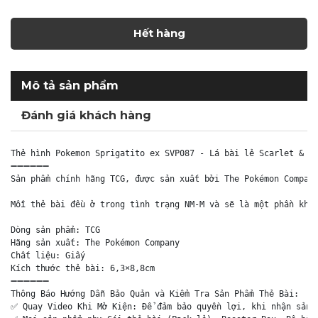
Hết hàng
Mô tả sản phẩm
Đánh giá khách hàng
Thẻ hình Pokemon Sprigatito ex SVP087 - Lá bài lẻ Scarlet & Vi
➖➖➖➖➖➖

Sản phẩm chính hãng TCG, được sản xuất bởi The Pokémon Company
Mỗi thẻ bài đều ở trong tình trạng NM-M và sẽ là một phần khôn
Dòng sản phẩm: TCG

Hãng sản xuất: The Pokémon Company

Chất liệu: Giấy

Kích thước thẻ bài: 6,3×8,8cm

➖➖➖➖➖➖

Thông Báo Hướng Dẫn Bảo Quản và Kiểm Tra Sản Phẩm Thẻ Bài:

✅ Quay Video Khi Mở Kiện: Để đảm bảo quyền lợi, khi nhận sản p