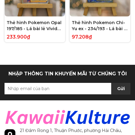
Thẻ hình Pokemon Opal
Thẻ hình Pokemon Chi-
197/185 - Lá bài lẻ Vivid
Yu ex - 234/193 - Lá bài lẻ
Voltage Hyper Rare tiếng
Paldea Evolved Full Art
233.900₫
97.208₫
Anh chính hãng
Secret Rare tiếng Anh
chính hãng
NHẬP THÔNG TIN KHUYẾN MÃI TỪ CHÚNG TÔI
Gửi
21 Đầm Rong 1, Thuận Phước, phường Hải Châu,