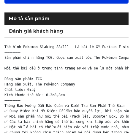
Mô tả sản phẩm
Đánh giá khách hàng
Thẻ hình Pokemon Slaking 83/111 - Lá bài lẻ XY Furious Fists H
➖➖➖➖➖➖

Sản phẩm chính hãng TCG, được sản xuất bởi The Pokémon Company
Mỗi thẻ bài đều ở trong tình trạng NM-M và sẽ là một phần khôn
Dòng sản phẩm: TCG

Hãng sản xuất: The Pokémon Company

Chất liệu: Giấy

Kích thước thẻ bài: 6,3×8,8cm

➖➖➖➖➖➖

Thông Báo Hướng Dẫn Bảo Quản và Kiểm Tra Sản Phẩm Thẻ Bài:

✅ Quay Video Khi Mở Kiện: Để đảm bảo quyền lợi, khi nhận sản p
✅ Mọi sản phẩm như Gói thẻ bài (Pack lẻ), Booster Box, Bộ bài 
✅ Các lá bài chính hãng có thể bị cong khi tiếp xúc với không 
✅ Một số lá bài có thể xuất hiện các vết trầy xước nhỏ, nhưng 
✅ Chúng tôi không chịu trách nhiệm về nội dung bên trong các g