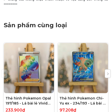
➖➖➖➖➖➖
Sản phẩm cùng loại
Thẻ hình Pokemon Opal
Thẻ hình Pokemon Chi-
197/185 - Lá bài lẻ Vivid
Yu ex - 234/193 - Lá bài lẻ
Voltage Hyper Rare tiếng
Paldea Evolved Full Art
233.900₫
97.208₫