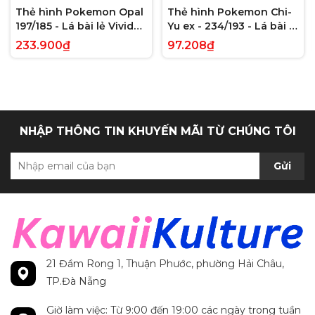
Thẻ hình Pokemon Opal
Thẻ hình Pokemon Chi-
197/185 - Lá bài lẻ Vivid
Yu ex - 234/193 - Lá bài lẻ
Voltage Hyper Rare tiếng
Paldea Evolved Full Art
233.900₫
97.208₫
Anh chính hãng
Secret Rare tiếng Anh
chính hãng
NHẬP THÔNG TIN KHUYẾN MÃI TỪ CHÚNG TÔI
Gửi
21 Đầm Rong 1, Thuận Phước, phường Hải Châu,
TP.Đà Nẵng
Giờ làm việc: Từ 9:00 đến 19:00 các ngày trong tuần