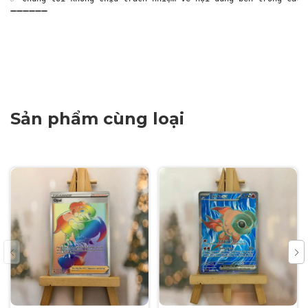
➖➖➖➖➖➖

Sản phẩm cùng loại