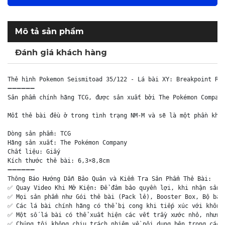
Mô tả sản phẩm
Đánh giá khách hàng
Thẻ hình Pokemon Seismitoad 35/122 - Lá bài XY: Breakpoint Rar
➖➖➖➖➖➖

Sản phẩm chính hãng TCG, được sản xuất bởi The Pokémon Company
Mỗi thẻ bài đều ở trong tình trạng NM-M và sẽ là một phần khôn
Dòng sản phẩm: TCG

Hãng sản xuất: The Pokémon Company

Chất liệu: Giấy

Kích thước thẻ bài: 6,3×8,8cm

➖➖➖➖➖➖

Thông Báo Hướng Dẫn Bảo Quản và Kiểm Tra Sản Phẩm Thẻ Bài:

✅ Quay Video Khi Mở Kiện: Để đảm bảo quyền lợi, khi nhận sản p
✅ Mọi sản phẩm như Gói thẻ bài (Pack lẻ), Booster Box, Bộ bài 
✅ Các lá bài chính hãng có thể bị cong khi tiếp xúc với không 
✅ Một số lá bài có thể xuất hiện các vết trầy xước nhỏ, nhưng 
✅ Chúng tôi không chịu trách nhiệm về nội dung bên trong các g