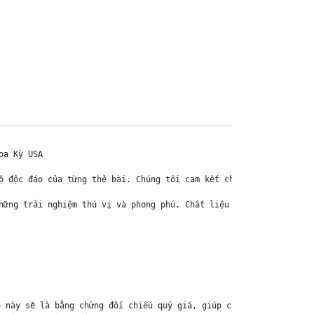
a Kỳ USA

ộ độc đáo của từng thẻ bài. Chúng tôi cam kết chỉ bán hàng chính 
hững trải nghiệm thú vị và phong phú. Chất liệu chính của thẻ bài
 này sẽ là bằng chứng đối chiếu quý giá, giúp chúng tôi nhanh ch