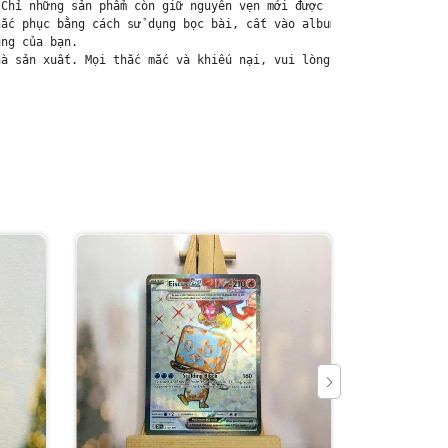
Chỉ những sản phẩm còn giữ nguyên vẹn mới được chấp nhận đổi trả
ắc phục bằng cách sử dụng bọc bài, cất vào album, hoặc ép giữa q
ng của bạn.

à sản xuất. Mọi thắc mắc và khiếu nại, vui lòng liên hệ trực tiế