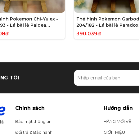
hình Pokemon Chi-Yu ex -
Thẻ hình Pokemon Garbod
93 - Lá bài lẻ Paldea
204/182 - Lá bài lẻ Paradox 
ed Full Art Secret Rare
Illustration Rare tiếng Anh
08₫
390.039₫
g Anh chính hãng
hãng
NG TÔI
Chính sách
Hướng dẫn
Bảo mật thông tin
HÀNG MỚI VỀ
ải
Đổi trả & Bảo hành
GIỚI THIỆU