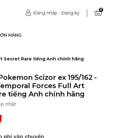
0
Đăng nhập
/
Đăng ký
ĐƠN HÀNG
rt Secret Rare tiếng Anh chính hãng
Pokemon Scizor ex 195/162 -
 Temporal Forces Full Art
re tiếng Anh chính hãng
ập nhật
₫
n phí vận chuyển