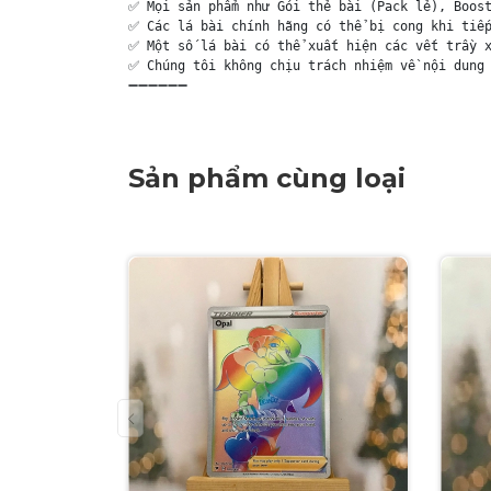
✅ Mọi sản phẩm như Gói thẻ bài (Pack lẻ), Boost
✅ Các lá bài chính hãng có thể bị cong khi tiếp
✅ Một số lá bài có thể xuất hiện các vết trầy x
✅ Chúng tôi không chịu trách nhiệm về nội dung 
➖➖➖➖➖➖
Sản phẩm cùng loại