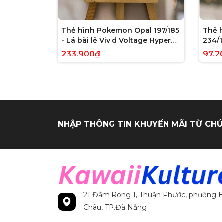
Thẻ hình Pokemon Opal 197/185
Thẻ 
- Lá bài lẻ Vivid Voltage Hyper
234/1
Rare tiếng Anh chính hãng
Evolv
233.900₫
97.2
tiến
NHẬP THÔNG TIN KHUYẾN MÃI TỪ CHÚ
21 Đầm Rong 1, Thuận Phước, phường H
Châu, TP.Đà Nẵng