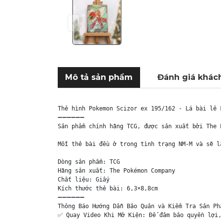
Mô tả sản phẩm
Đánh giá khác
Thẻ hình Pokemon Scizor ex 195/162 - Lá bài lẻ 
➖➖➖➖➖➖

Sản phẩm chính hãng TCG, được sản xuất bởi The 
Mỗi thẻ bài đều ở trong tình trạng NM-M và sẽ l
Dòng sản phẩm: TCG

Hãng sản xuất: The Pokémon Company

Chất liệu: Giấy

Kích thước thẻ bài: 6,3×8,8cm

➖➖➖➖➖➖

Thông Báo Hướng Dẫn Bảo Quản và Kiểm Tra Sản Phẩ
✅ Quay Video Khi Mở Kiện: Để đảm bảo quyền lợi,