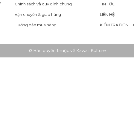
y
Chính sách và quy định chung
TIN TỨC
Vận chuyển & giao hàng
LIÊN HỆ
Hướng dẫn mua hàng
KIỂM TRA ĐƠN H
© Bản quyền thuộc về Kawaii Kulture