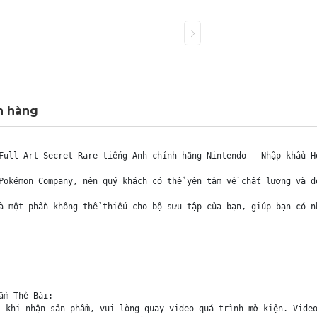
h hàng
Full Art Secret Rare tiếng Anh chính hãng Nintendo - Nhập khẩu Ho
Pokémon Company, nên quý khách có thể yên tâm về chất lượng và đ
à một phần không thể thiếu cho bộ sưu tập của bạn, giúp bạn có n
m Thẻ Bài:

 khi nhận sản phẩm, vui lòng quay video quá trình mở kiện. Video