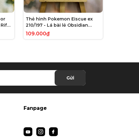
or
Thẻ hình Pokemon Eiscue ex
Thẻ hình 
Rift
210/197 - Lá bài lẻ Obsidian
179/162 - L
 chính
Flames Full Art Secret Rare
Violet: Te
109.000₫
245.000₫
tiếng Anh chính hãng
Illustrati
hãng
Gửi
Fanpage