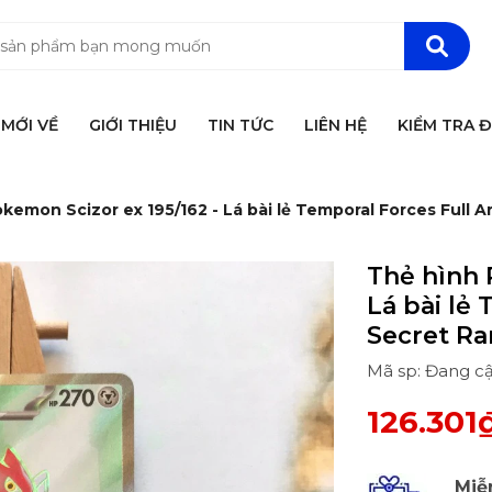
MỚI VỀ
GIỚI THIỆU
TIN TỨC
LIÊN HỆ
KIỂM TRA 
kemon Scizor ex 195/162 - Lá bài lẻ Temporal Forces Full A
Thẻ hình 
Lá bài lẻ
Secret Ra
Mã sp: Đang c
126.301
Miễ