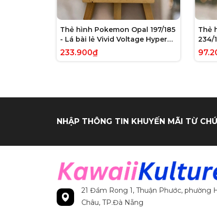
Thẻ hình Pokemon Opal 197/185
Thẻ 
- Lá bài lẻ Vivid Voltage Hyper
234/1
Rare tiếng Anh chính hãng
Evolv
233.900₫
97.2
tiến
NHẬP THÔNG TIN KHUYẾN MÃI TỪ CHÚ
21 Đầm Rong 1, Thuận Phước, phường H
Châu, TP.Đà Nẵng