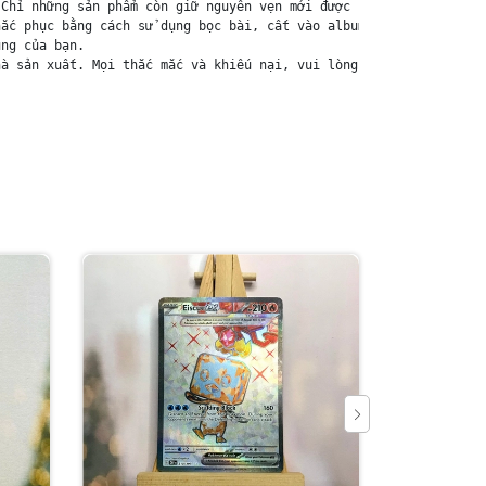
Chỉ những sản phẩm còn giữ nguyên vẹn mới được chấp nhận đổi trả
ắc phục bằng cách sử dụng bọc bài, cất vào album, hoặc ép giữa q
ng của bạn.

à sản xuất. Mọi thắc mắc và khiếu nại, vui lòng liên hệ trực tiế