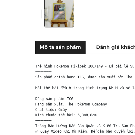
Mô tả sản phẩm
Đánh giá khác
Thẻ hình Pokemon Pikipek 106/149 - Lá bài lẻ Su
➖➖➖➖➖➖

Sản phẩm chính hãng TCG, được sản xuất bởi The 
Mỗi thẻ bài đều ở trong tình trạng NM-M và sẽ l
Dòng sản phẩm: TCG

Hãng sản xuất: The Pokémon Company

Chất liệu: Giấy

Kích thước thẻ bài: 6,3×8,8cm

➖➖➖➖➖➖

Thông Báo Hướng Dẫn Bảo Quản và Kiểm Tra Sản Phẩ
✅ Quay Video Khi Mở Kiện: Để đảm bảo quyền lợi,