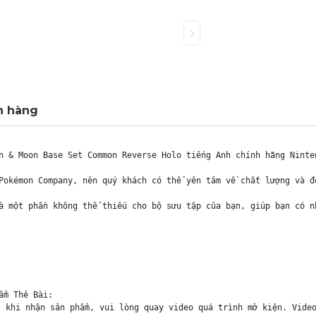
h hàng
n & Moon Base Set Common Reverse Holo tiếng Anh chính hãng Ninten
Pokémon Company, nên quý khách có thể yên tâm về chất lượng và đ
à một phần không thể thiếu cho bộ sưu tập của bạn, giúp bạn có n
m Thẻ Bài:

 khi nhận sản phẩm, vui lòng quay video quá trình mở kiện. Video