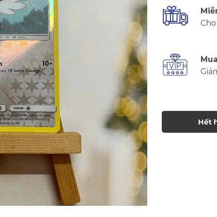
Miễ
Cho 
Mua
Giả
Hết 