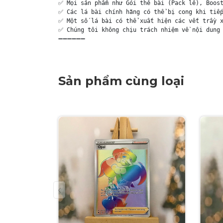
✅ Mọi sản phẩm như Gói thẻ bài (Pack lẻ), Boost
✅ Các lá bài chính hãng có thể bị cong khi tiếp
✅ Một số lá bài có thể xuất hiện các vết trầy x
✅ Chúng tôi không chịu trách nhiệm về nội dung 
➖➖➖➖➖➖
Sản phẩm cùng loại