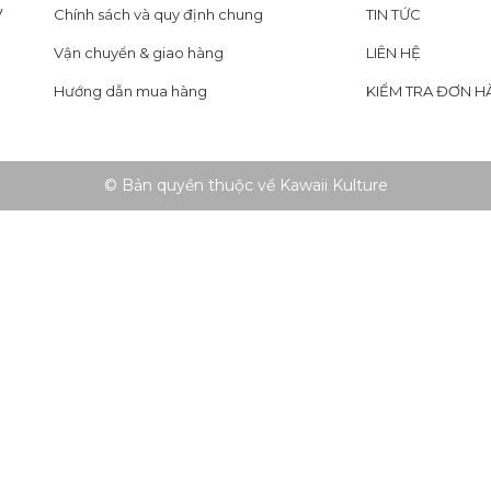
y
Chính sách và quy định chung
TIN TỨC
Vận chuyển & giao hàng
LIÊN HỆ
Hướng dẫn mua hàng
KIỂM TRA ĐƠN H
© Bản quyền thuộc về Kawaii Kulture