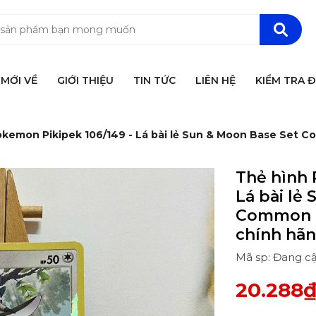
MỚI VỀ
GIỚI THIỆU
TIN TỨC
LIÊN HỆ
KIỂM TRA 
okemon Pikipek 106/149 - Lá bài lẻ Sun & Moon Base Set 
Thẻ hình 
Lá bài lẻ
Common R
chính hã
Mã sp: Đang c
20.288