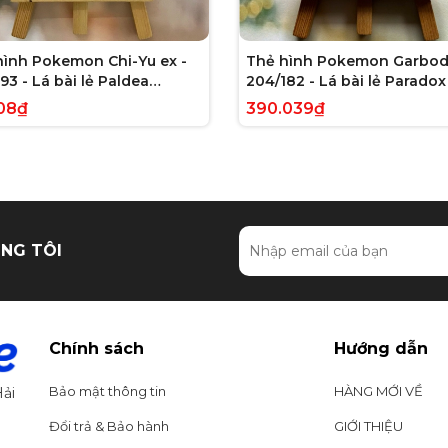
hình Pokemon Chi-Yu ex -
Thẻ hình Pokemon Garbod
93 - Lá bài lẻ Paldea
204/182 - Lá bài lẻ Paradox 
ed Full Art Secret Rare
Illustration Rare tiếng Anh
08₫
390.039₫
g Anh chính hãng
hãng
NG TÔI
Chính sách
Hướng dẫn
Bảo mật thông tin
HÀNG MỚI VỀ
ải
Đổi trả & Bảo hành
GIỚI THIỆU