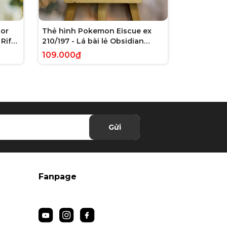
or
Thẻ hình Pokemon Eiscue ex
Thẻ hình 
Rift
210/197 - Lá bài lẻ Obsidian
179/162 - L
 chính
Flames Full Art Secret Rare
Violet: Te
109.000₫
245.000₫
tiếng Anh chính hãng
Illustrati
hãng
Gửi
Fanpage