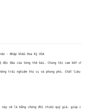
do - Nhập khẩu Hoa Kỳ USA

ộ độc đáo của từng thẻ bài. Chúng tôi cam kết chỉ bán hàng chính 
hững trải nghiệm thú vị và phong phú. Chất liệu chính của thẻ bài
 này sẽ là bằng chứng đối chiếu quý giá, giúp chúng tôi nhanh ch