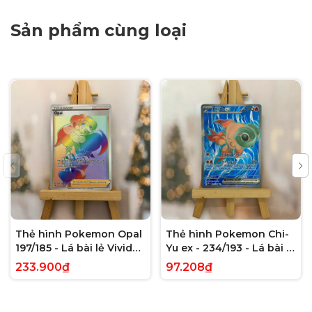
Sản phẩm cùng loại
Thẻ hình Pokemon Opal
Thẻ hình Pokemon Chi-
197/185 - Lá bài lẻ Vivid
Yu ex - 234/193 - Lá bài lẻ
Voltage Hyper Rare tiếng
Paldea Evolved Full Art
233.900₫
97.208₫
Anh chính hãng
Secret Rare tiếng Anh
chính hãng