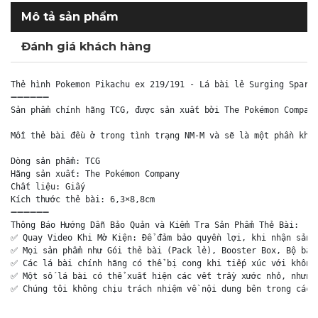
Mô tả sản phẩm
Đánh giá khách hàng
Thẻ hình Pokemon Pikachu ex 219/191 - Lá bài lẻ Surging Sparks
➖➖➖➖➖➖

Sản phẩm chính hãng TCG, được sản xuất bởi The Pokémon Company
Mỗi thẻ bài đều ở trong tình trạng NM-M và sẽ là một phần khôn
Dòng sản phẩm: TCG

Hãng sản xuất: The Pokémon Company

Chất liệu: Giấy

Kích thước thẻ bài: 6,3×8,8cm

➖➖➖➖➖➖

Thông Báo Hướng Dẫn Bảo Quản và Kiểm Tra Sản Phẩm Thẻ Bài:

✅ Quay Video Khi Mở Kiện: Để đảm bảo quyền lợi, khi nhận sản p
✅ Mọi sản phẩm như Gói thẻ bài (Pack lẻ), Booster Box, Bộ bài 
✅ Các lá bài chính hãng có thể bị cong khi tiếp xúc với không 
✅ Một số lá bài có thể xuất hiện các vết trầy xước nhỏ, nhưng 
✅ Chúng tôi không chịu trách nhiệm về nội dung bên trong các 