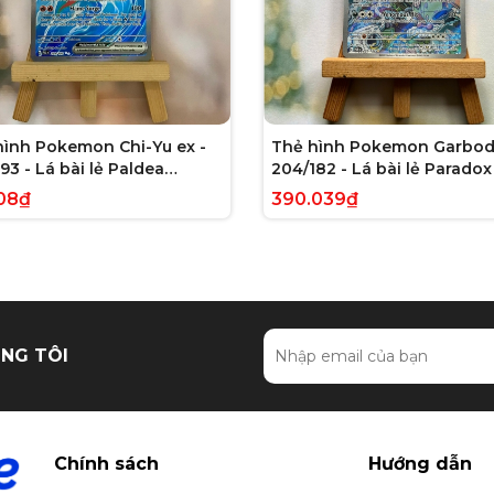
hình Pokemon Chi-Yu ex -
Thẻ hình Pokemon Garbod
93 - Lá bài lẻ Paldea
204/182 - Lá bài lẻ Paradox 
ed Full Art Secret Rare
Illustration Rare tiếng Anh
08₫
390.039₫
g Anh chính hãng
hãng
NG TÔI
Chính sách
Hướng dẫn