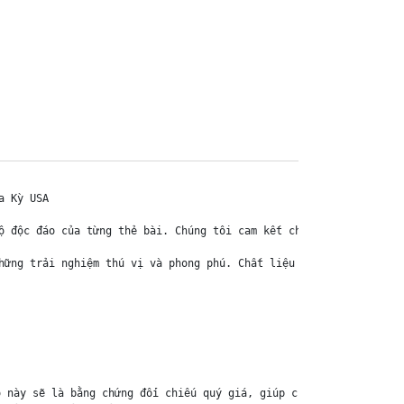
 Kỳ USA

ộ độc đáo của từng thẻ bài. Chúng tôi cam kết chỉ bán hàng chính 
hững trải nghiệm thú vị và phong phú. Chất liệu chính của thẻ bài
 này sẽ là bằng chứng đối chiếu quý giá, giúp chúng tôi nhanh ch