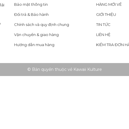
Bảo mật thông tin
HÀNG MỚI VỀ
ải
Đổi trả & Bảo hành
GIỚI THIỆU
y
Chính sách và quy định chung
TIN TỨC
Vận chuyển & giao hàng
LIÊN HỆ
Hướng dẫn mua hàng
KIỂM TRA ĐƠN H
© Bản quyền thuộc về Kawaii Kulture