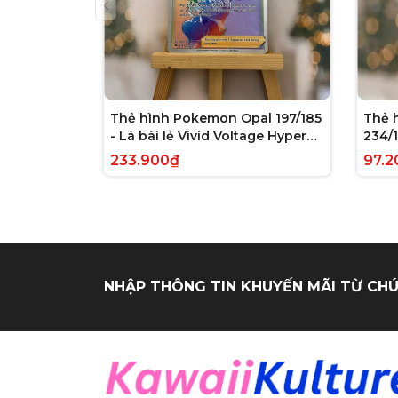
Thẻ hình Pokemon Opal 197/185
Thẻ 
- Lá bài lẻ Vivid Voltage Hyper
234/1
Rare tiếng Anh chính hãng
Evolv
233.900₫
97.2
tiến
NHẬP THÔNG TIN KHUYẾN MÃI TỪ CHÚ