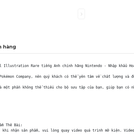
h hàng
l Illustration Rare tiếng Anh chính hãng Nintendo - Nhập khẩu Hoa
Pokémon Company, nên quý khách có thể yên tâm về chất lượng và đ
à một phần không thể thiếu cho bộ sưu tập của bạn, giúp bạn có n
m Thẻ Bài:

 khi nhận sản phẩm, vui lòng quay video quá trình mở kiện. Video