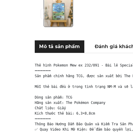
Mô tả sản phẩm
Đánh giá khác
Thẻ hình Pokemon Mew ex 232/091 - Bài lẻ Specia
➖➖➖➖➖➖

Sản phẩm chính hãng TCG, được sản xuất bởi The 
Mỗi thẻ bài đều ở trong tình trạng NM-M và sẽ l
Dòng sản phẩm: TCG

Hãng sản xuất: The Pokémon Company

Chất liệu: Giấy

Kích thước thẻ bài: 6,3×8,8cm

➖➖➖➖➖➖

Thông Báo Hướng Dẫn Bảo Quản và Kiểm Tra Sản Phẩ
✅ Quay Video Khi Mở Kiện: Để đảm bảo quyền lợi,