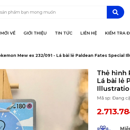
MỚI VỀ
GIỚI THIỆU
TIN TỨC
LIÊN HỆ
KIỂM TRA 
kemon Mew ex 232/091 - Lá bài lẻ Paldean Fates Special Il
Thẻ hình 
Lá bài lẻ 
Illustrat
Mã sp: Đang c
2.713.7
Miễ