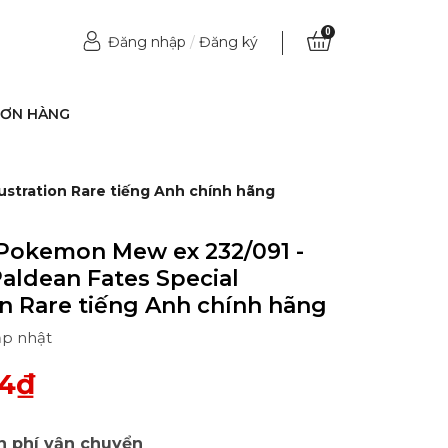
0
Đăng nhập
/
Đăng ký
ĐƠN HÀNG
lustration Rare tiếng Anh chính hãng
Pokemon Mew ex 232/091 -
Paldean Fates Special
ion Rare tiếng Anh chính hãng
ập nhật
84₫
n phí vận chuyển