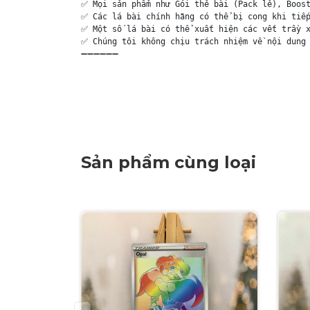
✅ Mọi sản phẩm như Gói thẻ bài (Pack lẻ), Boost
✅ Các lá bài chính hãng có thể bị cong khi tiếp
✅ Một số lá bài có thể xuất hiện các vết trầy x
✅ Chúng tôi không chịu trách nhiệm về nội dung 
➖➖➖➖➖➖

Sản phẩm cùng loại