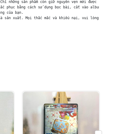
Chỉ những sản phẩm còn giữ nguyên vẹn mới được chấp nhận đổi trả
ắc phục bằng cách sử dụng bọc bài, cất vào album, hoặc ép giữa q
ng của bạn.

à sản xuất. Mọi thắc mắc và khiếu nại, vui lòng liên hệ trực tiế