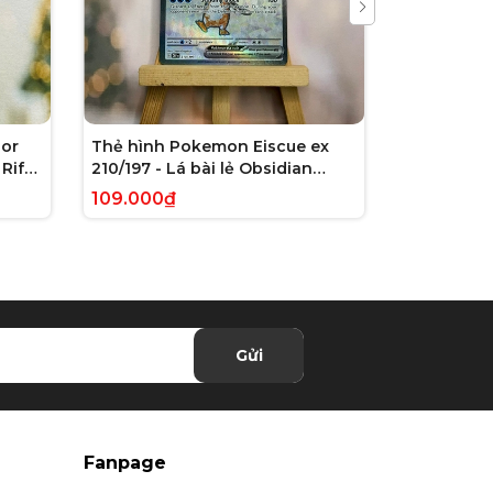
or
Thẻ hình Pokemon Eiscue ex
Thẻ hình 
Rift
210/197 - Lá bài lẻ Obsidian
179/162 - L
 chính
Flames Full Art Secret Rare
Violet: Te
109.000₫
245.000₫
tiếng Anh chính hãng
Illustrati
hãng
Gửi
Fanpage