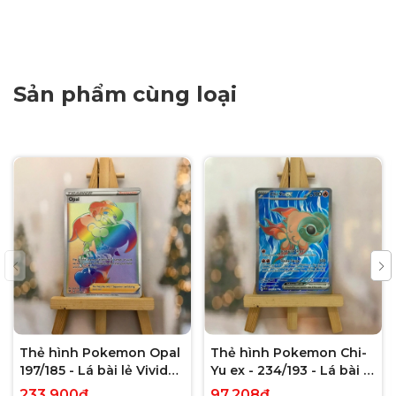
Sản phẩm cùng loại
Thẻ hình Pokemon Opal
Thẻ hình Pokemon Chi-
197/185 - Lá bài lẻ Vivid
Yu ex - 234/193 - Lá bài lẻ
Voltage Hyper Rare tiếng
Paldea Evolved Full Art
233.900₫
97.208₫