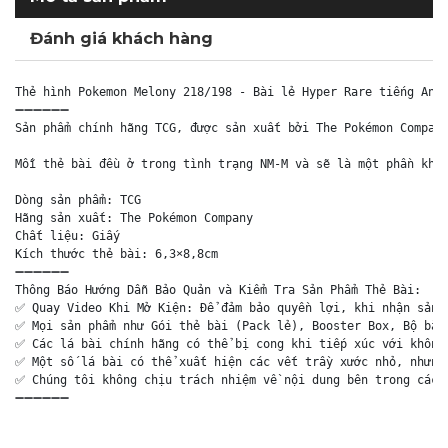
Đánh giá khách hàng
Thẻ hình Pokemon Melony 218/198 - Bài lẻ Hyper Rare tiếng Anh 
➖➖➖➖➖➖

Sản phẩm chính hãng TCG, được sản xuất bởi The Pokémon Company
Mỗi thẻ bài đều ở trong tình trạng NM-M và sẽ là một phần khôn
Dòng sản phẩm: TCG

Hãng sản xuất: The Pokémon Company

Chất liệu: Giấy

Kích thước thẻ bài: 6,3×8,8cm

➖➖➖➖➖➖

Thông Báo Hướng Dẫn Bảo Quản và Kiểm Tra Sản Phẩm Thẻ Bài:

✅ Quay Video Khi Mở Kiện: Để đảm bảo quyền lợi, khi nhận sản p
✅ Mọi sản phẩm như Gói thẻ bài (Pack lẻ), Booster Box, Bộ bài 
✅ Các lá bài chính hãng có thể bị cong khi tiếp xúc với không 
✅ Một số lá bài có thể xuất hiện các vết trầy xước nhỏ, nhưng 
✅ Chúng tôi không chịu trách nhiệm về nội dung bên trong các g
➖➖➖➖➖➖
