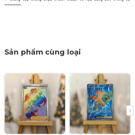
➖➖➖➖➖➖

Sản phẩm cùng loại