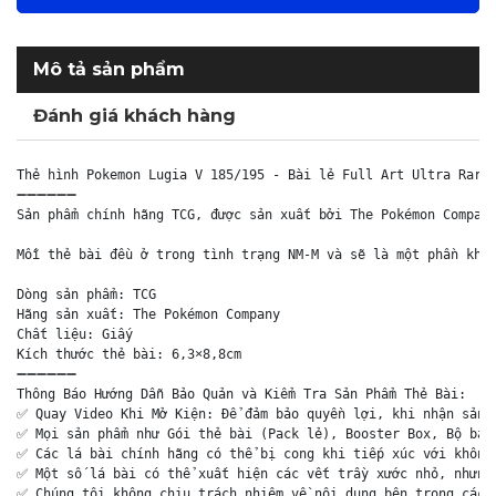
Mô tả sản phẩm
Đánh giá khách hàng
Thẻ hình Pokemon Lugia V 185/195 - Bài lẻ Full Art Ultra Rare 
➖➖➖➖➖➖

Sản phẩm chính hãng TCG, được sản xuất bởi The Pokémon Company
Mỗi thẻ bài đều ở trong tình trạng NM-M và sẽ là một phần khôn
Dòng sản phẩm: TCG

Hãng sản xuất: The Pokémon Company

Chất liệu: Giấy

Kích thước thẻ bài: 6,3×8,8cm

➖➖➖➖➖➖

Thông Báo Hướng Dẫn Bảo Quản và Kiểm Tra Sản Phẩm Thẻ Bài:

✅ Quay Video Khi Mở Kiện: Để đảm bảo quyền lợi, khi nhận sản p
✅ Mọi sản phẩm như Gói thẻ bài (Pack lẻ), Booster Box, Bộ bài 
✅ Các lá bài chính hãng có thể bị cong khi tiếp xúc với không 
✅ Một số lá bài có thể xuất hiện các vết trầy xước nhỏ, nhưng 
✅ Chúng tôi không chịu trách nhiệm về nội dung bên trong các g