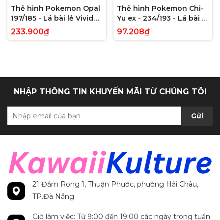
Thẻ hình Pokemon Opal
Thẻ hình Pokemon Chi-
197/185 - Lá bài lẻ Vivid
Yu ex - 234/193 - Lá bài lẻ
Voltage Hyper Rare tiếng
Paldea Evolved Full Art
233.900₫
97.208₫
Anh chính hãng
Secret Rare tiếng Anh
chính hãng
NHẬP THÔNG TIN KHUYẾN MÃI TỪ CHÚNG TÔI
Gửi
21 Đầm Rong 1, Thuận Phước, phường Hải Châu,
TP.Đà Nẵng
Giờ làm việc: Từ 9:00 đến 19:00 các ngày trong tuần