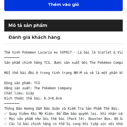
Thêm vào giỏ
Mô tả sản phẩm
Đánh giá khách hàng
Thẻ hình Pokemon Lucario ex SVP017 - Lá bài lẻ Scarlet & Viole
➖➖➖➖➖➖

Sản phẩm chính hãng TCG, được sản xuất bởi The Pokémon Company
Mỗi thẻ bài đều ở trong tình trạng NM-M và sẽ là một phần khôn
Dòng sản phẩm: TCG

Hãng sản xuất: The Pokémon Company

Chất liệu: Giấy

Kích thước thẻ bài: 6,3×8,8cm

➖➖➖➖➖➖

Thông Báo Hướng Dẫn Bảo Quản và Kiểm Tra Sản Phẩm Thẻ Bài:

✅ Quay Video Khi Mở Kiện: Để đảm bảo quyền lợi, khi nhận sản p
✅ Mọi sản phẩm như Gói thẻ bài (Pack lẻ), Booster Box, Bộ bài 
✅ Các lá bài chính hãng có thể bị cong khi tiếp xúc với không 