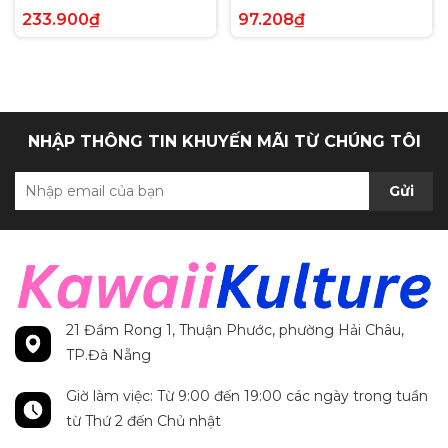
Voltage Hyper Rare tiếng
Paldea Evolved Full Art
233.900₫
97.208₫
Anh chính hãng
Secret Rare tiếng Anh
chính hãng
NHẬP THÔNG TIN KHUYẾN MÃI TỪ CHÚNG TÔI
Gửi
21 Đầm Rong 1, Thuận Phước, phường Hải Châu,
TP.Đà Nẵng
Giờ làm việc: Từ 9:00 đến 19:00 các ngày trong tuần
từ Thứ 2 đến Chủ nhật