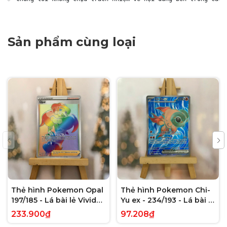
Sản phẩm cùng loại
Thẻ hình Pokemon Opal
Thẻ hình Pokemon Chi-
197/185 - Lá bài lẻ Vivid
Yu ex - 234/193 - Lá bài lẻ
Voltage Hyper Rare tiếng
Paldea Evolved Full Art
233.900₫
97.208₫
Anh chính hãng
Secret Rare tiếng Anh