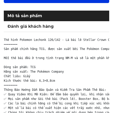
Mô tả sản phẩm
Đánh giá khách hàng
Thẻ hình Pokemon Lechonk 126/142 - Lá bài lẻ Stellar Crown Com
➖➖➖➖➖➖

Sản phẩm chính hãng TCG, được sản xuất bởi The Pokémon Company
Mỗi thẻ bài đều ở trong tình trạng NM-M và sẽ là một phần khôn
Dòng sản phẩm: TCG

Hãng sản xuất: The Pokémon Company

Chất liệu: Giấy

Kích thước thẻ bài: 6,3×8,8cm

➖➖➖➖➖➖

Thông Báo Hướng Dẫn Bảo Quản và Kiểm Tra Sản Phẩm Thẻ Bài:

✅ Quay Video Khi Mở Kiện: Để đảm bảo quyền lợi, khi nhận sản p
✅ Mọi sản phẩm như Gói thẻ bài (Pack lẻ), Booster Box, Bộ bài 
✅ Các lá bài chính hãng có thể bị cong khi tiếp xúc với không 
✅ Một số lá bài có thể xuất hiện các vết trầy xước nhỏ, nhưng 
✅ Chúng tôi không chịu trách nhiệm về nội dung bên trong các 