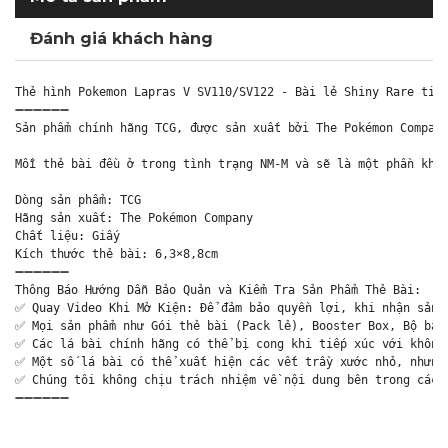
Đánh giá khách hàng
Thẻ hình Pokemon Lapras V SV110/SV122 - Bài lẻ Shiny Rare tiến
➖➖➖➖➖➖

Sản phẩm chính hãng TCG, được sản xuất bởi The Pokémon Company
Mỗi thẻ bài đều ở trong tình trạng NM-M và sẽ là một phần khôn
Dòng sản phẩm: TCG

Hãng sản xuất: The Pokémon Company

Chất liệu: Giấy

Kích thước thẻ bài: 6,3×8,8cm

➖➖➖➖➖➖

Thông Báo Hướng Dẫn Bảo Quản và Kiểm Tra Sản Phẩm Thẻ Bài:

✅ Quay Video Khi Mở Kiện: Để đảm bảo quyền lợi, khi nhận sản p
✅ Mọi sản phẩm như Gói thẻ bài (Pack lẻ), Booster Box, Bộ bài 
✅ Các lá bài chính hãng có thể bị cong khi tiếp xúc với không 
✅ Một số lá bài có thể xuất hiện các vết trầy xước nhỏ, nhưng 
✅ Chúng tôi không chịu trách nhiệm về nội dung bên trong các g
➖➖➖➖➖➖