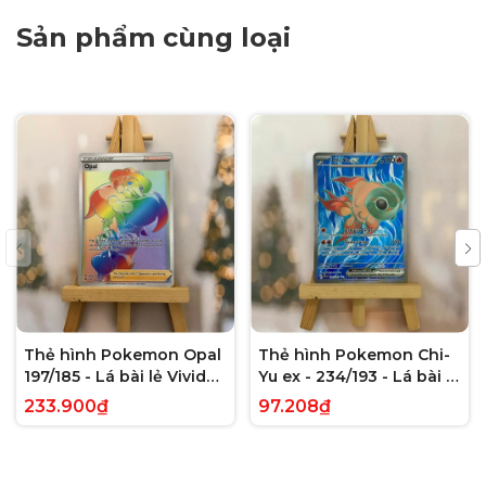
Sản phẩm cùng loại
Thẻ hình Pokemon Opal
Thẻ hình Pokemon Chi-
197/185 - Lá bài lẻ Vivid
Yu ex - 234/193 - Lá bài lẻ
Voltage Hyper Rare tiếng
Paldea Evolved Full Art
233.900₫
97.208₫
Anh chính hãng
Secret Rare tiếng Anh
chính hãng