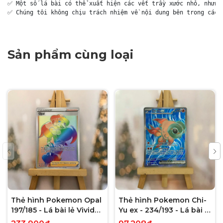
✅ Một số lá bài có thể xuất hiện các vết trầy xước nhỏ, nhưng 
✅ Chúng tôi không chịu trách nhiệm về nội dung bên trong các 
Sản phẩm cùng loại
Thẻ hình Pokemon Opal
Thẻ hình Pokemon Chi-
197/185 - Lá bài lẻ Vivid
Yu ex - 234/193 - Lá bài lẻ
Voltage Hyper Rare tiếng
Paldea Evolved Full Art