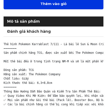
Thêm vào giỏ
Mô tả sản phẩm
Đánh giá khách hàng
Thẻ hình Pokemon Karrablast 7/111 - Lá bài lẻ Sun & Moon Crims
➖➖➖➖➖➖

Sản phẩm chính hãng TCG, được sản xuất bởi The Pokémon Company
Mỗi thẻ bài đều ở trong tình trạng NM-M và sẽ là một phần khôn
Dòng sản phẩm: TCG

Hãng sản xuất: The Pokémon Company

Chất liệu: Giấy

Kích thước thẻ bài: 6,3×8,8cm

➖➖➖➖➖➖

Thông Báo Hướng Dẫn Bảo Quản và Kiểm Tra Sản Phẩm Thẻ Bài:

✅ Quay Video Khi Mở Kiện: Để đảm bảo quyền lợi, khi nhận sản p
✅ Mọi sản phẩm như Gói thẻ bài (Pack lẻ), Booster Box, Bộ bài 
✅ Các lá bài chính hãng có thể bị cong khi tiếp xúc với không 