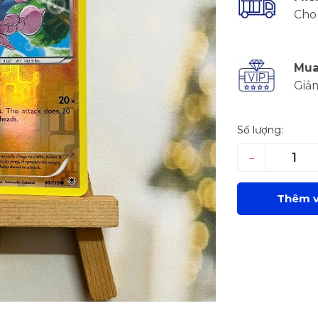
Cho 
Mua
Giả
Số lượng:
–
Thêm v