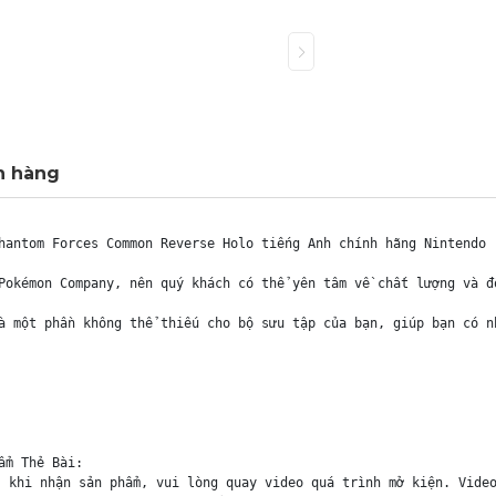
h hàng
hantom Forces Common Reverse Holo tiếng Anh chính hãng Nintendo -
Pokémon Company, nên quý khách có thể yên tâm về chất lượng và đ
à một phần không thể thiếu cho bộ sưu tập của bạn, giúp bạn có n
m Thẻ Bài:

 khi nhận sản phẩm, vui lòng quay video quá trình mở kiện. Video