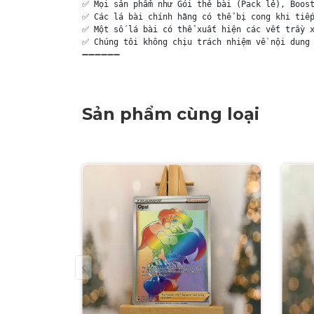
✅ Mọi sản phẩm như Gói thẻ bài (Pack lẻ), Boost
✅ Các lá bài chính hãng có thể bị cong khi tiếp
✅ Một số lá bài có thể xuất hiện các vết trầy x
✅ Chúng tôi không chịu trách nhiệm về nội dung 
➖➖➖➖➖➖
Sản phẩm cùng loại