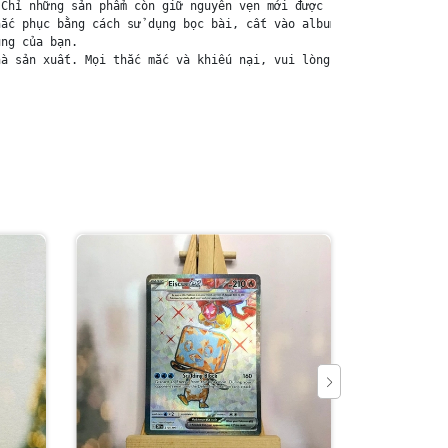
Chỉ những sản phẩm còn giữ nguyên vẹn mới được chấp nhận đổi trả
ắc phục bằng cách sử dụng bọc bài, cất vào album, hoặc ép giữa q
ng của bạn.

à sản xuất. Mọi thắc mắc và khiếu nại, vui lòng liên hệ trực tiế