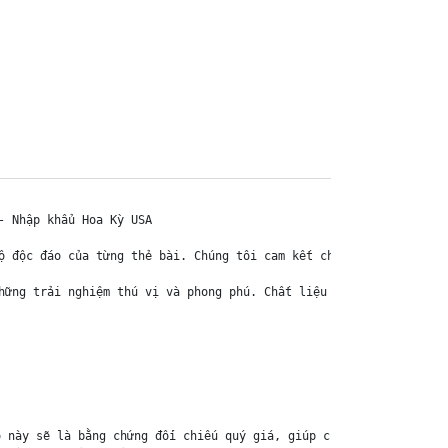
 Nhập khẩu Hoa Kỳ USA

ộ độc đáo của từng thẻ bài. Chúng tôi cam kết chỉ bán hàng chính 
hững trải nghiệm thú vị và phong phú. Chất liệu chính của thẻ bài
 này sẽ là bằng chứng đối chiếu quý giá, giúp chúng tôi nhanh ch