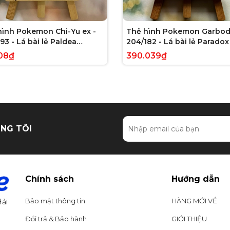
hình Pokemon Chi-Yu ex -
Thẻ hình Pokemon Garbod
93 - Lá bài lẻ Paldea
204/182 - Lá bài lẻ Paradox 
ed Full Art Secret Rare
Illustration Rare tiếng Anh
08₫
390.039₫
g Anh chính hãng
hãng
NG TÔI
Chính sách
Hướng dẫn
Bảo mật thông tin
HÀNG MỚI VỀ
ải
Đổi trả & Bảo hành
GIỚI THIỆU