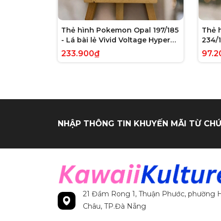
Thẻ hình Pokemon Opal 197/185
Thẻ 
- Lá bài lẻ Vivid Voltage Hyper
234/1
Rare tiếng Anh chính hãng
Evolv
233.900₫
97.2
tiến
NHẬP THÔNG TIN KHUYẾN MÃI TỪ CHÚ
21 Đầm Rong 1, Thuận Phước, phường H
Châu, TP.Đà Nẵng