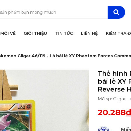
MỚI VỀ
GIỚI THIỆU
TIN TỨC
LIÊN HỆ
KIỂM TRA 
okemon Gligar 46/119 - Lá bài lẻ XY Phantom Forces Comm
Thẻ hình 
bài lẻ X
Reverse H
Mã sp: Gligar 
20.288
Miễ