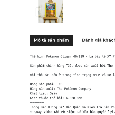
Mô tả sản phẩm
Đánh giá khác
Thẻ hình Pokemon Gligar 46/119 - Lá bài lẻ XY P
➖➖➖➖➖➖

Sản phẩm chính hãng TCG, được sản xuất bởi The 
Mỗi thẻ bài đều ở trong tình trạng NM-M và sẽ l
Dòng sản phẩm: TCG

Hãng sản xuất: The Pokémon Company

Chất liệu: Giấy

Kích thước thẻ bài: 6,3×8,8cm

➖➖➖➖➖➖

Thông Báo Hướng Dẫn Bảo Quản và Kiểm Tra Sản Phẩ
✅ Quay Video Khi Mở Kiện: Để đảm bảo quyền lợi,