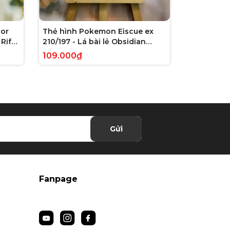
or
Thẻ hình Pokemon Eiscue ex
Thẻ hình 
Rift
210/197 - Lá bài lẻ Obsidian
179/162 - L
 chính
Flames Full Art Secret Rare
Violet: Te
109.000₫
245.000₫
tiếng Anh chính hãng
Illustrati
hãng
Gửi
Fanpage