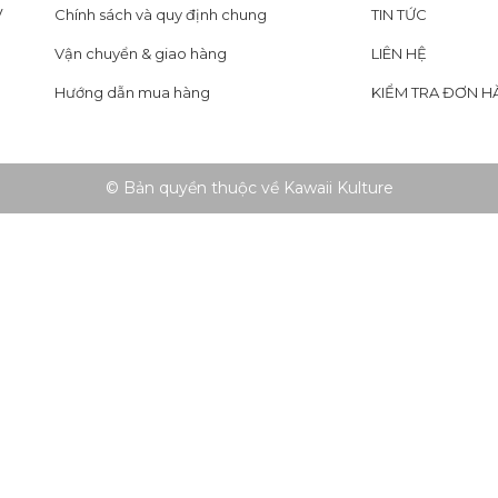
y
Chính sách và quy định chung
TIN TỨC
Vận chuyển & giao hàng
LIÊN HỆ
Hướng dẫn mua hàng
KIỂM TRA ĐƠN H
© Bản quyền thuộc về Kawaii Kulture