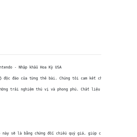
tendo - Nhập khẩu Hoa Kỳ USA

ộ độc đáo của từng thẻ bài. Chúng tôi cam kết chỉ bán hàng chính 
hững trải nghiệm thú vị và phong phú. Chất liệu chính của thẻ bài
 này sẽ là bằng chứng đối chiếu quý giá, giúp chúng tôi nhanh ch