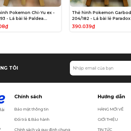
hình Pokemon Chi-Yu ex -
Thẻ hình Pokemon Garbod
93 - Lá bài lẻ Paldea
204/182 - Lá bài lẻ Paradox 
ed Full Art Secret Rare
Illustration Rare tiếng Anh
08₫
390.039₫
g Anh chính hãng
hãng
NG TÔI
Chính sách
Hướng dẫn
Bảo mật thông tin
HÀNG MỚI VỀ
ải
Đổi trả & Bảo hành
GIỚI THIỆU
y
Chính sách và quy định chung
TIN TỨC