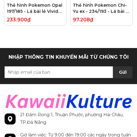
Thẻ hình Pokemon Opal
Thẻ hình Pokemon Chi-
197/185 - Lá bài lẻ Vivid
Yu ex - 234/193 - Lá bài lẻ
Voltage Hyper Rare tiếng
Paldea Evolved Full Art
233.900₫
97.208₫
Anh chính hãng
Secret Rare tiếng Anh
chính hãng
NHẬP THÔNG TIN KHUYẾN MÃI TỪ CHÚNG TÔI
Gửi
21 Đầm Rong 1, Thuận Phước, phường Hải Châu,
TP.Đà Nẵng
Giờ làm việc: Từ 9:00 đến 19:00 các ngày trong tuần