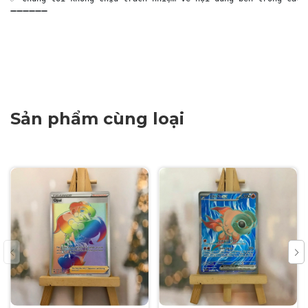
➖➖➖➖➖➖

Sản phẩm cùng loại