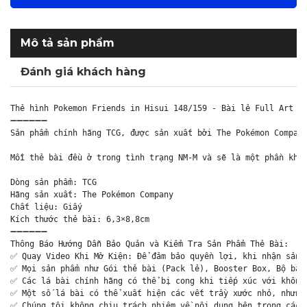
Mô tả sản phẩm
Đánh giá khách hàng
Thẻ hình Pokemon Friends in Hisui 148/159 - Bài lẻ Full Art Ul
➖➖➖➖➖➖

Sản phẩm chính hãng TCG, được sản xuất bởi The Pokémon Company
Mỗi thẻ bài đều ở trong tình trạng NM-M và sẽ là một phần khôn
Dòng sản phẩm: TCG

Hãng sản xuất: The Pokémon Company

Chất liệu: Giấy

Kích thước thẻ bài: 6,3×8,8cm

➖➖➖➖➖➖

Thông Báo Hướng Dẫn Bảo Quản và Kiểm Tra Sản Phẩm Thẻ Bài:

✅ Quay Video Khi Mở Kiện: Để đảm bảo quyền lợi, khi nhận sản p
✅ Mọi sản phẩm như Gói thẻ bài (Pack lẻ), Booster Box, Bộ bài 
✅ Các lá bài chính hãng có thể bị cong khi tiếp xúc với không 
✅ Một số lá bài có thể xuất hiện các vết trầy xước nhỏ, nhưng 
✅ Chúng tôi không chịu trách nhiệm về nội dung bên trong các g