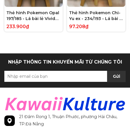
Thẻ hình Pokemon Opal
Thẻ hình Pokemon Chi-
197/185 - Lá bài lẻ Vivid
Yu ex - 234/193 - Lá bài lẻ
Voltage Hyper Rare tiếng
Paldea Evolved Full Art
233.900₫
97.208₫
Anh chính hãng
Secret Rare tiếng Anh
chính hãng
NHẬP THÔNG TIN KHUYẾN MÃI TỪ CHÚNG TÔI
Gửi
21 Đầm Rong 1, Thuận Phước, phường Hải Châu,
TP.Đà Nẵng