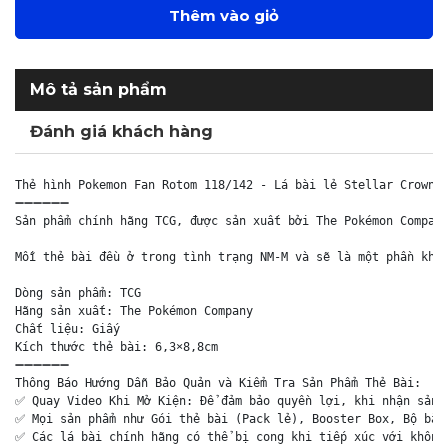
Thêm vào giỏ
Mô tả sản phẩm
Đánh giá khách hàng
Thẻ hình Pokemon Fan Rotom 118/142 - Lá bài lẻ Stellar Crown C
➖➖➖➖➖➖

Sản phẩm chính hãng TCG, được sản xuất bởi The Pokémon Company
Mỗi thẻ bài đều ở trong tình trạng NM-M và sẽ là một phần khôn
Dòng sản phẩm: TCG

Hãng sản xuất: The Pokémon Company

Chất liệu: Giấy

Kích thước thẻ bài: 6,3×8,8cm

➖➖➖➖➖➖

Thông Báo Hướng Dẫn Bảo Quản và Kiểm Tra Sản Phẩm Thẻ Bài:

✅ Quay Video Khi Mở Kiện: Để đảm bảo quyền lợi, khi nhận sản p
✅ Mọi sản phẩm như Gói thẻ bài (Pack lẻ), Booster Box, Bộ bài 
✅ Các lá bài chính hãng có thể bị cong khi tiếp xúc với không 