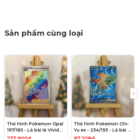
Sản phẩm cùng loại
Thẻ hình Pokemon Opal
Thẻ hình Pokemon Chi-
197/185 - Lá bài lẻ Vivid
Yu ex - 234/193 - Lá bài lẻ
Voltage Hyper Rare tiếng
Paldea Evolved Full Art
233.900₫
97.208₫