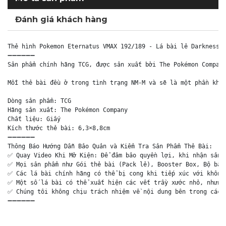
Đánh giá khách hàng
Thẻ hình Pokemon Eternatus VMAX 192/189 - Lá bài lẻ Darkness A
➖➖➖➖➖➖

Sản phẩm chính hãng TCG, được sản xuất bởi The Pokémon Company
Mỗi thẻ bài đều ở trong tình trạng NM-M và sẽ là một phần khôn
Dòng sản phẩm: TCG

Hãng sản xuất: The Pokémon Company

Chất liệu: Giấy

Kích thước thẻ bài: 6,3×8,8cm

➖➖➖➖➖➖

Thông Báo Hướng Dẫn Bảo Quản và Kiểm Tra Sản Phẩm Thẻ Bài:

✅ Quay Video Khi Mở Kiện: Để đảm bảo quyền lợi, khi nhận sản p
✅ Mọi sản phẩm như Gói thẻ bài (Pack lẻ), Booster Box, Bộ bài 
✅ Các lá bài chính hãng có thể bị cong khi tiếp xúc với không 
✅ Một số lá bài có thể xuất hiện các vết trầy xước nhỏ, nhưng 
✅ Chúng tôi không chịu trách nhiệm về nội dung bên trong các g
➖➖➖➖➖➖
