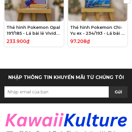
Thẻ hình Pokemon Opal
Thẻ hình Pokemon Chi-
197/185 - Lá bài lẻ Vivid
Yu ex - 234/193 - Lá bài lẻ
Voltage Hyper Rare tiếng
Paldea Evolved Full Art
233.900₫
97.208₫
Anh chính hãng
Secret Rare tiếng Anh
chính hãng
NHẬP THÔNG TIN KHUYẾN MÃI TỪ CHÚNG TÔI
Gửi