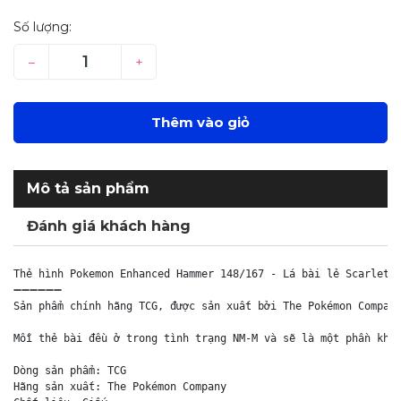
Số lượng:
–
+
Thêm vào giỏ
Mô tả sản phẩm
Đánh giá khách hàng
Thẻ hình Pokemon Enhanced Hammer 148/167 - Lá bài lẻ Scarlet &
➖➖➖➖➖➖

Sản phẩm chính hãng TCG, được sản xuất bởi The Pokémon Company
Mỗi thẻ bài đều ở trong tình trạng NM-M và sẽ là một phần khôn
Dòng sản phẩm: TCG

Hãng sản xuất: The Pokémon Company
