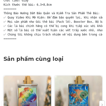
Chất liệu: Giấy

Kích thước thẻ bài: 6,3×8,8cm

➖➖➖➖➖➖

Thông Báo Hướng Dẫn Bảo Quản và Kiểm Tra Sản Phẩm Thẻ Bài:

✅ Quay Video Khi Mở Kiện: Để đảm bảo quyền lợi, khi nhận sản p
✅ Mọi sản phẩm như Gói thẻ bài (Pack lẻ), Booster Box, Bộ bài 
✅ Các lá bài chính hãng có thể bị cong khi tiếp xúc với không 
✅ Một số lá bài có thể xuất hiện các vết trầy xước nhỏ, nhưng 
✅ Chúng tôi không chịu trách nhiệm về nội dung bên trong các g
➖➖➖➖➖➖
Sản phẩm cùng loại