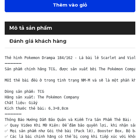
Thêm vào giỏ
Mô tả sản phẩm
Đánh giá khách hàng
Thẻ hình Pokemon Drampa 184/162 - Lá bài lẻ Scarlet and Violet
➖➖➖➖➖➖

Sản phẩm chính hãng TCG, được sản xuất bởi The Pokémon Company
Mỗi thẻ bài đều ở trong tình trạng NM-M và sẽ là một phần khôn
Dòng sản phẩm: TCG

Hãng sản xuất: The Pokémon Company

Chất liệu: Giấy

Kích thước thẻ bài: 6,3×8,8cm

➖➖➖➖➖➖

Thông Báo Hướng Dẫn Bảo Quản và Kiểm Tra Sản Phẩm Thẻ Bài:

✅ Quay Video Khi Mở Kiện: Để đảm bảo quyền lợi, khi nhận sản p
✅ Mọi sản phẩm như Gói thẻ bài (Pack lẻ), Booster Box, Bộ bài 
✅ Các lá bài chính hãng có thể bị cong khi tiếp xúc với không 