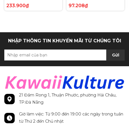
Voltage Hyper Rare tiếng
Paldea Evolved Full Art
233.900₫
97.208₫
Anh chính hãng
Secret Rare tiếng Anh
chính hãng
NHẬP THÔNG TIN KHUYẾN MÃI TỪ CHÚNG TÔI
Gửi
21 Đầm Rong 1, Thuận Phước, phường Hải Châu,
TP.Đà Nẵng
Giờ làm việc: Từ 9:00 đến 19:00 các ngày trong tuần
từ Thứ 2 đến Chủ nhật