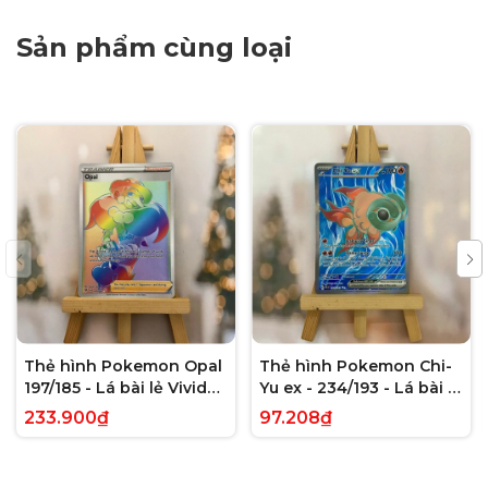
Sản phẩm cùng loại
Thẻ hình Pokemon Opal
Thẻ hình Pokemon Chi-
197/185 - Lá bài lẻ Vivid
Yu ex - 234/193 - Lá bài lẻ
Voltage Hyper Rare tiếng
Paldea Evolved Full Art
233.900₫
97.208₫
Anh chính hãng
Secret Rare tiếng Anh
chính hãng