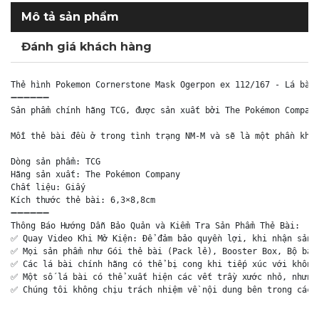
Mô tả sản phẩm
Đánh giá khách hàng
Thẻ hình Pokemon Cornerstone Mask Ogerpon ex 112/167 - Lá bài 
➖➖➖➖➖➖

Sản phẩm chính hãng TCG, được sản xuất bởi The Pokémon Company
Mỗi thẻ bài đều ở trong tình trạng NM-M và sẽ là một phần khôn
Dòng sản phẩm: TCG

Hãng sản xuất: The Pokémon Company

Chất liệu: Giấy

Kích thước thẻ bài: 6,3×8,8cm

➖➖➖➖➖➖

Thông Báo Hướng Dẫn Bảo Quản và Kiểm Tra Sản Phẩm Thẻ Bài:

✅ Quay Video Khi Mở Kiện: Để đảm bảo quyền lợi, khi nhận sản p
✅ Mọi sản phẩm như Gói thẻ bài (Pack lẻ), Booster Box, Bộ bài 
✅ Các lá bài chính hãng có thể bị cong khi tiếp xúc với không 
✅ Một số lá bài có thể xuất hiện các vết trầy xước nhỏ, nhưng 
✅ Chúng tôi không chịu trách nhiệm về nội dung bên trong các 